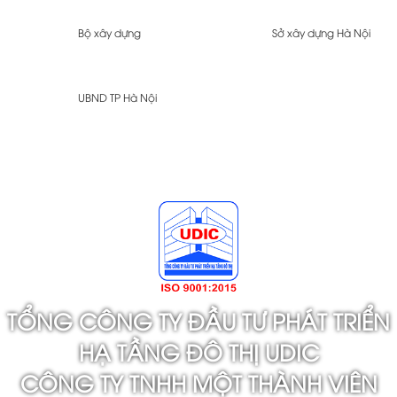
Bộ xây dựng
Sở xây dựng Hà Nội
UBND TP Hà Nội
TỔNG CÔNG TY ĐẦU TƯ PHÁT TRIỂN
HẠ TẦNG ĐÔ THỊ UDIC
CÔNG TY TNHH MỘT THÀNH VIÊN