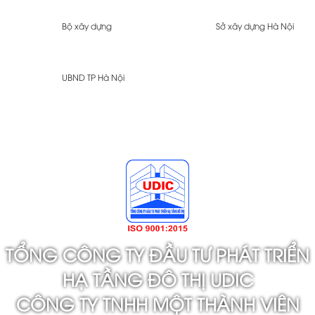
Bộ xây dựng
Sở xây dựng Hà Nội
UBND TP Hà Nội
TỔNG CÔNG TY ĐẦU TƯ PHÁT TRIỂN
HẠ TẦNG ĐÔ THỊ UDIC
CÔNG TY TNHH MỘT THÀNH VIÊN