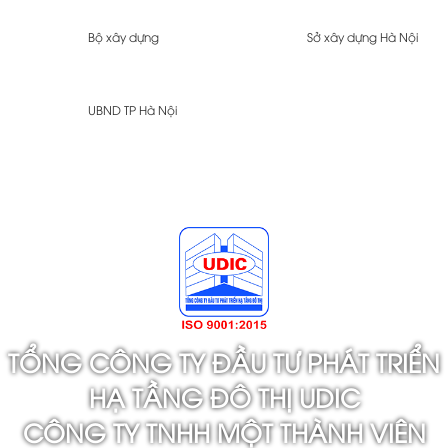
Bộ xây dựng
Sở xây dựng Hà Nội
UBND TP Hà Nội
TỔNG CÔNG TY ĐẦU TƯ PHÁT TRIỂN
HẠ TẦNG ĐÔ THỊ UDIC
CÔNG TY TNHH MỘT THÀNH VIÊN