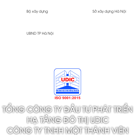
Bộ xây dựng
Sở xây dựng Hà Nội
UBND TP Hà Nội
TỔNG CÔNG TY ĐẦU TƯ PHÁT TRIỂN
HẠ TẦNG ĐÔ THỊ UDIC
CÔNG TY TNHH MỘT THÀNH VIÊN