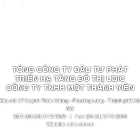
TỔNG CÔNG TY ĐẦU TƯ PHÁT
TRIỂN HẠ TẦNG ĐÔ THỊ UDIC
CÔNG TY TNHH MỘT THÀNH VIÊN
Địa chỉ: 27 Huỳnh Thúc Kháng - Phường Láng - Thành phố Hà
Nội
SĐT: (84-24) 3773 3625 | Fax: (84-24) 3773 1544
Website: udic.com.vn