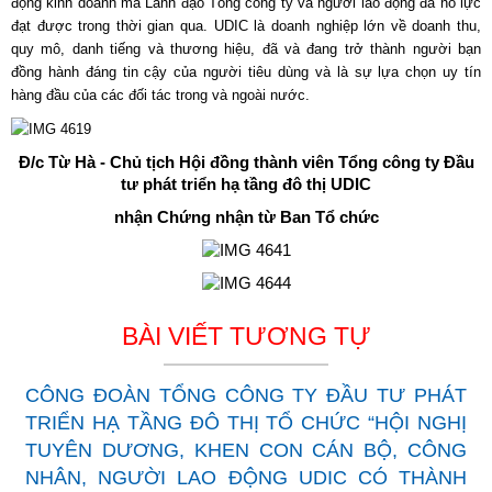
động kinh doanh mà Lãnh đạo Tổng công ty và người lao động đã nỗ lực
đạt được trong thời gian qua. UDIC là doanh nghiệp lớn về doanh thu,
quy mô, danh tiếng và thương hiệu, đã và đang trở thành người bạn
đồng hành đáng tin cậy của người tiêu dùng và là sự lựa chọn uy tín
hàng đầu của các đối tác trong và ngoài nước.
Đ/c Từ Hà - Chủ tịch Hội đồng thành viên Tổng công ty Đầu
tư phát triển hạ tầng đô thị UDIC
nhận Chứng nhận từ Ban Tổ chức
BÀI VIẾT TƯƠNG TỰ
CÔNG ĐOÀN TỔNG CÔNG TY ĐẦU TƯ PHÁT
TRIỂN HẠ TẦNG ĐÔ THỊ TỔ CHỨC “HỘI NGHỊ
TUYÊN DƯƠNG, KHEN CON CÁN BỘ, CÔNG
NHÂN, NGƯỜI LAO ĐỘNG UDIC CÓ THÀNH