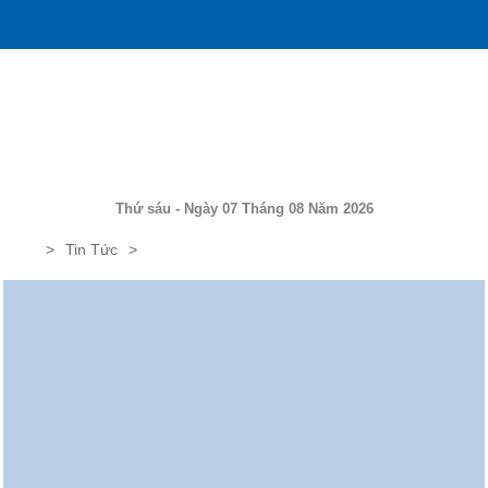
Thứ sáu - Ngày 07 Tháng 08 Năm 2026
Tin Tức
UDIC vinh danh tại Lễ công bố Bảng xếp hạng VNR500 – TOP 500
doanh nghiệp lớn nhất Việt nam năm 2013