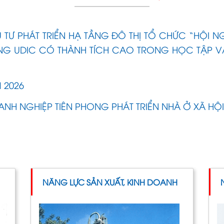
Ư PHÁT TRIỂN HẠ TẦNG ĐÔ THỊ TỔ CHỨC “HỘI N
NG UDIC CÓ THÀNH TÍCH CAO TRONG HỌC TẬP V
 2026
NH NGHIỆP TIÊN PHONG PHÁT TRIỂN NHÀ Ở XÃ HỘI
NĂNG LỰC SẢN XUẤT, KINH DOANH