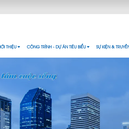
IỚI THIỆU
CÔNG TRÌNH - DỰ ÁN TIÊU BIỂU
SỰ KIỆN & TRUY