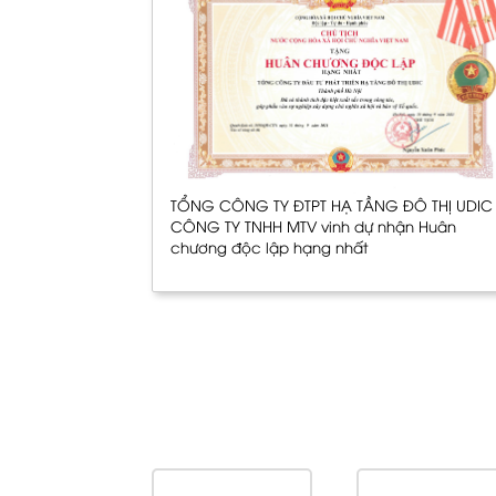
TỔNG CÔNG TY ĐTPT HẠ TẦNG ĐÔ THỊ UDIC 
CÔNG TY TNHH MTV vinh dự nhận Huân
chương độc lập hạng nhất