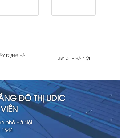
XÂY DỰNG HÀ
UBND TP HÀ NỘI
ẦNG ĐÔ THỊ UDIC
VIÊN
nh phố Hà Nội
3 1544