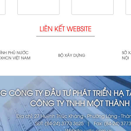
LIÊN KẾT WEBSITE
ÍNH PHỦ NƯỚC
SỞ 
BỘ XÂY DỰNG
XHCN VIỆT NAM
NỘI
G CÔNG TY ĐẦU TƯ PHÁT TRIỂN HẠ T
CÔNG TY TNHH MỘT THÀNH 
Địa chỉ: 27 Huỳnh Thúc Kháng - Phường Láng - Thà
SĐT: (84-24) 3773 3625 | Fax: (84-24) 377
Website: udic.com.vn