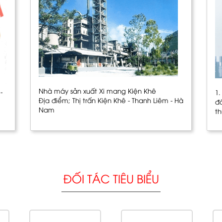
Nhà máy sản xuất Xi mang Kiện Khê
-
1
Địa điểm; Thị trấn Kiện Khê - Thanh Liêm - Hà
đ
Nam
t
ĐỐI TÁC TIÊU BIỂU