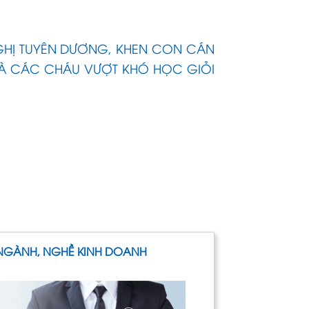
GHỊ TUYÊN DƯƠNG, KHEN CON CÁN
À CÁC CHÁU VƯỢT KHÓ HỌC GIỎI
NGÀNH, NGHỀ KINH DOANH