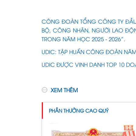
CÔNG ĐOÀN TỔNG CÔNG TY ĐẦU T
BỘ, CÔNG NHÂN, NGƯỜI LAO ĐỘ
TRONG NĂM HỌC 2025 - 2026”.
UDIC: TẬP HUẤN CÔNG ĐOÀN NĂM
UDIC ĐƯỢC VINH DANH TOP 10 DOA
XEM THÊM
PHẦN THƯỞNG CAO QUÝ