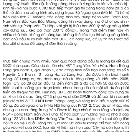
lượng, mỹ thuật, tiến độ. Những công trình có ý nghĩa to lớn về chính trị -
kinh tế - xã hội được UDIC trực tiếp tham gia thi công trong năm 2012 có
thể kể đến như công trình xây dựng trụ sở Bộ Ngoại giao (Mễ Trì - Từ Liêm)
trên diện tích 71.445m2; các công trình xây dựng bệnh viện: Bạch Mai,
Nam Định, Bắc Kạn, Bắc Giang; công trình xây dựng nhà ở cho học sinh -
sinh viên tại Pháp Vân, Tứ Hiệp, với giá trị thầu hơn 600 tỷ đồng; công trình
xây dựng QL5 kéo dài (hơn 200 tỷ đồng)... Trong thời điểm hiện nay, khi
nhiều nhà thầu không đủ năng lực, không thể tiếp tục thi công công trình,
các chủ đầu tư lại biết đến một UDIC có năng lực, có uy tín như một đối
tác biết chia sẻ để cùng đi đến thành công.
Thực tiễn chứng minh, nhiều năm qua hoạt động đầu tư mang lại kết quả
SXKD khả quan. Các dự án lớn như KĐT Trung Yên, Yên Hòa, Nam Thăng
Long giai đoạn 1, giai đoạn 2, các công trình hỗn hợp cao tầng tại số 5
Nguyễn Chí Thanh, 101 Láng Hạ, 25 Láng Hạ... đã được triển khai thành
công. Số lượng dự án, danh mục đầu tư tăng đáng kể. Nếu năm 2005,
toàn TCty có 28 dự án đầu tư, đến năm 2012 đã có hơn 50 dự án được
triển khai ở những giai đoạn khác nhau, trong đó có một số dự án phát
triển đô thị quy mô lớn. Hiện nay, UDIC đã hoàn thành thi công xây dựng dự
án khu nhà ở cao tầng CT13 phục vụ di dân GPMB và để bán kinh doanh
(địa điểm tại lô CT13 KĐT Nam Thăng Long) với tổng mức đầu tư gần 600 tỷ
đồng, đã bàn giao cho TP Hà Nội trong quý IV/2012. Các dự án khác, như
chung cư cao tầng Trung Yên Plaza; tổ hợp nhà ở cao tầng và dịch vụ
NO4 - Đông Nam Trần Duy Hưng; tổ hợp dịch vụ thương mại và nhà ở cao
tầng 122 Vĩnh Tuy; KĐTM Hoàng Văn Thụ... đang được triển khai đúng tiến
độ và có hiệu quả. Đáng chú ý là lĩnh vực đầu tư không chỉ trực tiếp đóng
góp vào kết quả SXKD, tạo nên vị thế mũi nhọn của TCty mà còn tạo ra thị
trường lớn cho các lĩnh vực SXKD khác như tư vấn, xây lắp, sản xuất công