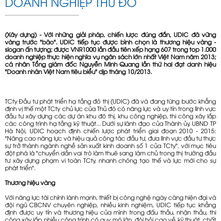
DOANH NGHIỆP THỦ ĐÔ
(Xây dựng) - Với những giải pháp, chiến lược đúng đắn, UDIC đã vững
vàng trước "bão". UDIC tiếp tục được bình chọn là thương hiệu vàng -
slogan ấn tượng; được VNR1000 lần đầu tiên xếp hạng 607 trong top 1.000
doanh nghiệp thực hiện nghĩa vụ ngân sách lớn nhất Việt Nam năm 2013;
cá nhân Tổng giám đốc Nguyễn Minh Quang lần thứ hai đạt danh hiệu
"Doanh nhân Việt Nam tiêu biểu" dịp tháng 10/2013.
TCty Đầu tư phát triển hạ tầng đô thị (UDIC) đã và đang từng bước khẳng
định vị thế một TCty chủ lực của Thủ đô có năng lực và uy tín trong lĩnh vực
đầu tư xây dựng các dự án khu đô thị, khu công nghiệp, thi công xây lắp
các công trình hạ tầng kỹ thuật... Dưới sự lãnh đạo của Thành ủy, UBND TP
Hà Nội, UDIC hoạch định chiến lược phát triển giai đoạn 2010 - 2015:
"Nâng cao năng lực và hiệu quả công tác đầu tư, đưa lĩnh vực đầu tư thực
sự trở thành ngành nghề sản xuất kinh doanh số 1 của TCty", với mục tiêu
đột phá là "chuyển dần vai trò làm thuê sang làm chủ trong thị trường đầu
tư xây dựng phạm vi toàn TCty, nhanh chóng tạo thế và lực mới cho sự
phát triển".
Thương hiệu vàng
Với năng lực tài chính lành mạnh, thiết bị công nghệ ngày càng hiện đại và
đội ngũ CBCNV chuyên nghiệp, nhiều kinh nghiệm, UDIC tiếp tục khẳng
định được uy tín và thương hiệu của mình trong đấu thầu, nhận thầu, thi
công xây lắp nhiều công trình có quy mô lớn, đòi hỏi cao về kỹ thuật, chất