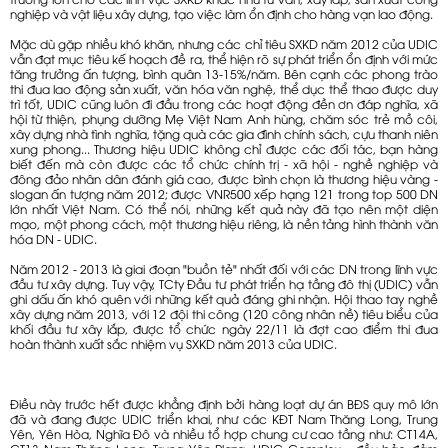
nghiệp và vật liệu xây dựng, tạo việc làm ổn định cho hàng vạn lao động.
Mặc dù gặp nhiều khó khăn, nhưng các chỉ tiêu SXKD năm 2012 của UDIC
vẫn đạt mục tiêu kế hoạch đề ra, thể hiện rõ sự phát triển ổn định với mức
tăng trưởng ấn tượng, bình quân 13-15%/năm. Bên cạnh các phong trào
thi đua lao động sản xuất, văn hóa văn nghệ, thể dục thể thao được duy
trì tốt, UDIC cũng luôn đi đầu trong các hoạt động đền ơn đáp nghĩa, xã
hội từ thiện, phụng dưỡng Mẹ Việt Nam Anh hùng, chăm sóc trẻ mồ côi,
xây dựng nhà tình nghĩa, tặng quà các gia đình chính sách, cựu thanh niên
xung phong... Thương hiệu UDIC không chỉ được các đối tác, bạn hàng
biết đến mà còn được các tổ chức chính trị - xã hội - nghề nghiệp và
đông đảo nhân dân đánh giá cao, được bình chọn là thương hiệu vàng -
slogan ấn tượng năm 2012; được VNR500 xếp hạng 121 trong top 500 DN
lớn nhất Việt Nam. Có thể nói, những kết quả này đã tạo nên một diện
mạo, một phong cách, một thương hiệu riêng, là nền tảng hình thành văn
hóa DN - UDIC.
Năm 2012 - 2013 là giai đoạn "buồn tẻ" nhất đối với các DN trong lĩnh vực
đầu tư xây dựng. Tuy vậy, TCty Đầu tư phát triển hạ tầng đô thị (UDIC) vẫn
ghi dấu ấn khó quên với những kết quả đáng ghi nhận. Hội thao tay nghề
xây dựng năm 2013, với 12 đội thi công (120 công nhân nề) tiêu biểu của
khối đầu tư xây lắp, được tổ chức ngày 22/11 là đợt cao điểm thi đua
hoàn thành xuất sắc nhiệm vụ SXKD năm 2013 của UDIC.
Điều này trước hết được khẳng định bởi hàng loạt dự án BĐS quy mô lớn
đã và đang được UDIC triển khai, như các KĐT Nam Thăng Long, Trung
Yên, Yên Hòa, Nghĩa Đô và nhiều tổ hợp chung cư cao tầng như: CT14A,