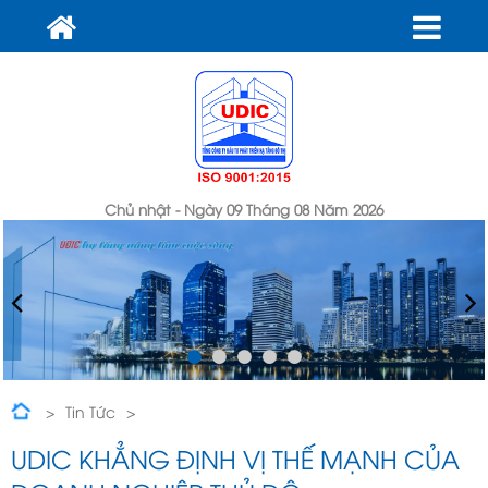
Chủ nhật - Ngày 09 Tháng 08 Năm 2026
Tin Tức
UDIC khẳng định vị thế mạnh của Doanh nghiệp Thủ đô
UDIC KHẲNG ĐỊNH VỊ THẾ MẠNH CỦA