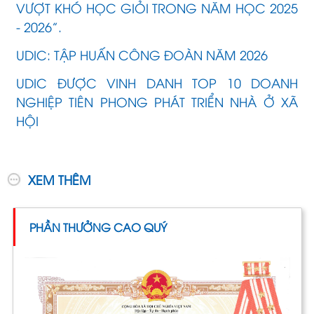
VƯỢT KHÓ HỌC GIỎI TRONG NĂM HỌC 2025
- 2026”.
UDIC: TẬP HUẤN CÔNG ĐOÀN NĂM 2026
UDIC ĐƯỢC VINH DANH TOP 10 DOANH
NGHIỆP TIÊN PHONG PHÁT TRIỂN NHÀ Ở XÃ
HỘI
XEM THÊM
PHẦN THƯỞNG CAO QUÝ