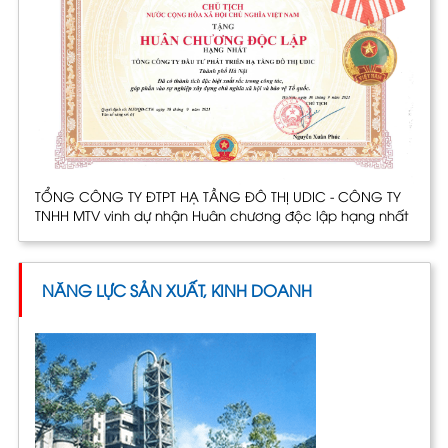
TỔNG CÔNG TY ĐTPT HẠ TẦNG ĐÔ THỊ UDIC - CÔNG TY
TNHH MTV vinh dự nhận Huân chương độc lập hạng nhất
NĂNG LỰC SẢN XUẤT, KINH DOANH