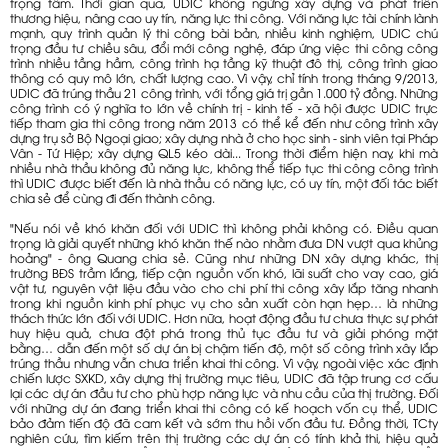
trọng tâm. Thời gian qua, UDIC không ngừng xây dựng và phát triển
thương hiệu, nâng cao uy tín, năng lực thi công. Với năng lực tài chính lành
mạnh, quy trình quản lý thi công bài bản, nhiều kinh nghiệm, UDIC chú
trọng đầu tư chiều sâu, đổi mới công nghệ, đáp ứng việc thi công công
trình nhiều tầng hầm, công trình hạ tầng kỹ thuật đô thị, công trình giao
thông có quy mô lớn, chất lượng cao. Vì vậy, chỉ tính trong tháng 9/2013,
UDIC đã trúng thầu 21 công trình, với tổng giá trị gần 1.000 tỷ đồng. Những
công trình có ý nghĩa to lớn về chính trị - kinh tế - xã hội được UDIC trực
tiếp tham gia thi công trong năm 2013 có thể kể đến như công trình xây
dựng trụ sở Bộ Ngoại giao; xây dựng nhà ở cho học sinh - sinh viên tại Pháp
Vân - Tứ Hiệp; xây dựng QL5 kéo dài... Trong thời điểm hiện nay, khi mà
nhiều nhà thầu không đủ năng lực, không thể tiếp tục thi công công trình
thì UDIC được biết đến là nhà thầu có năng lực, có uy tín, một đối tác biết
chia sẻ để cùng đi đến thành công.
"Nếu nói về khó khăn đối với UDIC thì không phải không có. Điều quan
trọng là giải quyết những khó khăn thế nào nhằm đưa DN vượt qua khủng
hoảng" - ông Quang chia sẻ. Cũng như những DN xây dựng khác, thị
trường BĐS trầm lắng, tiếp cận nguồn vốn khó, lãi suất cho vay cao, giá
vật tư, nguyên vật liệu đầu vào cho chi phí thi công xây lắp tăng nhanh
trong khi nguồn kinh phí phục vụ cho sản xuất còn hạn hẹp… là những
thách thức lớn đối với UDIC. Hơn nữa, hoạt động đầu tư chưa thực sự phát
huy hiệu quả, chưa đột phá trong thủ tục đầu tư và giải phóng mặt
bằng… dẫn đến một số dự án bị chậm tiến độ, một số công trình xây lắp
trúng thầu nhưng vẫn chưa triển khai thi công. Vì vậy, ngoài việc xác định
chiến lược SXKD, xây dựng thị trường mục tiêu, UDIC đã tập trung cơ cấu
lại các dự án đầu tư cho phù hợp năng lực và nhu cầu của thị trường. Đối
với những dự án đang triển khai thi công có kế hoạch vốn cụ thể, UDIC
bảo đảm tiến độ đã cam kết và sớm thu hồi vốn đầu tư. Đồng thời, TCty
nghiên cứu, tìm kiếm trên thị trường các dự án có tính khả thi, hiệu quả