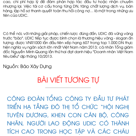
cao, chi phí hợp lý để đàm phán hợp tác đầu tư hoặc nhận chuyển
nhượng lại. Việc tái cơ cấu trong từng DN, tăng chất lượng dịch vụ, bán
hàng, lập hồ sơ thanh quyết toán thu hồi công nợ… là một trong những ưu
tiên của UDIC.
Có thể nói, với những giải pháp, chiến lược đúng đắn, UDIC đã vững vàng
trước "bão". UDIC tiếp tục được bình chọn là thương hiệu vàng - slogan ấn
tượng; được VNR1000 lần đầu tiên xếp hạng 607 trong top 1.000 DN thực
hiện nghĩa vụ ngân sách lớn nhất Việt Nam năm 2013; cá nhân Tổng giám
đốc Nguyễn Minh Quang lần thứ hai đạt danh hiệu "Doanh nhân Việt Nam
tiêu biểu" dịp tháng 10/2013.
Nguồn: Báo Xây Dựng
BÀI VIẾT TƯƠNG TỰ
CÔNG ĐOÀN TỔNG CÔNG TY ĐẦU TƯ PHÁT
TRIỂN HẠ TẦNG ĐÔ THỊ TỔ CHỨC “HỘI NGHỊ
TUYÊN DƯƠNG, KHEN CON CÁN BỘ, CÔNG
NHÂN, NGƯỜI LAO ĐỘNG UDIC CÓ THÀNH
TÍCH CAO TRONG HỌC TẬP VÀ CÁC CHÁU