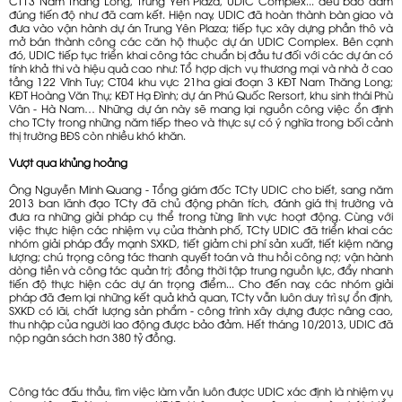
CT13 Nam Thăng Long, Trung Yên Plaza, UDIC Complex... đều bảo đảm
đúng tiến độ như đã cam kết. Hiện nay, UDIC đã hoàn thành bàn giao và
đưa vào vận hành dự án Trung Yên Plaza; tiếp tục xây dựng phần thô và
mở bán thành công các căn hộ thuộc dự án UDIC Complex. Bên cạnh
đó, UDIC tiếp tục triển khai công tác chuẩn bị đầu tư đối với các dự án có
tính khả thi và hiệu quả cao như: Tổ hợp dịch vụ thương mại và nhà ở cao
tầng 122 Vĩnh Tuy; CT04 khu vực 21ha giai đoạn 3 KĐT Nam Thăng Long;
KĐT Hoàng Văn Thụ; KĐT Hạ Đình; dự án Phú Quốc Rersort, khu sinh thái Phù
Vân - Hà Nam… Những dự án này sẽ mang lại nguồn công việc ổn định
cho TCty trong những năm tiếp theo và thực sự có ý nghĩa trong bối cảnh
thị trường BĐS còn nhiều khó khăn.
Vượt qua khủng hoảng
Ông Nguyễn Minh Quang - Tổng giám đốc TCty UDIC cho biết, sang năm
2013 ban lãnh đạo TCty đã chủ động phân tích, đánh giá thị trường và
đưa ra những giải pháp cụ thể trong từng lĩnh vực hoạt động. Cùng với
việc thực hiện các nhiệm vụ của thành phố, TCty UDIC đã triển khai các
nhóm giải pháp đẩy mạnh SXKD, tiết giảm chi phí sản xuất, tiết kiệm năng
lượng; chú trọng công tác thanh quyết toán và thu hồi công nợ; vận hành
dòng tiền và công tác quản trị; đồng thời tập trung nguồn lực, đẩy nhanh
tiến độ thực hiện các dự án trọng điểm... Cho đến nay, các nhóm giải
pháp đã đem lại những kết quả khả quan, TCty vẫn luôn duy trì sự ổn định,
SXKD có lãi, chất lượng sản phẩm - công trình xây dựng được nâng cao,
thu nhập của người lao động được bảo đảm. Hết tháng 10/2013, UDIC đã
nộp ngân sách hơn 380 tỷ đồng.
Công tác đấu thầu, tìm việc làm vẫn luôn được UDIC xác định là nhiệm vụ