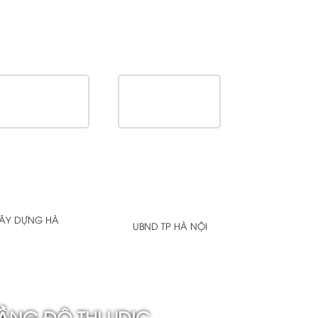
XÂY DỰNG HÀ
UBND TP HÀ NỘI
ẦNG ĐÔ THỊ UDIC