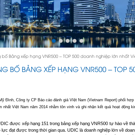
ng bố Bảng xếp hạng VNR500 – TOP 500 doanh nghiệp lớn nhất V
ÔNG BỐ BẢNG XẾP HẠNG VNR500 – TOP 
– Mỹ Đình, Công ty CP Báo cáo đánh giá VIệt Nam (Vietnam Report) phối hợp
nhất Việt Nam năm 2014 nhằm tôn vinh và ghi nhận kết quả hoạt động kinh
 UDIC được xếp hạng 151 trong bảng xếp hạng VNR500 tự hào về thà
lực đạt được trong thời gian qua. UDIC là doanh nghiệp lớn về doan