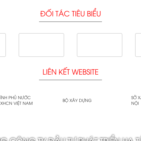
ĐỐI TÁC TIÊU BIỂU
LIÊN KẾT WEBSITE
ÍNH PHỦ NƯỚC
SỞ 
BỘ XÂY DỰNG
XHCN VIỆT NAM
NỘI
G CÔNG TY ĐẦU TƯ PHÁT TRIỂN HẠ T