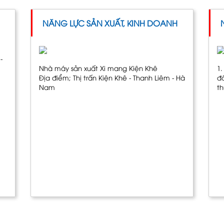
NĂNG LỰC SẢN XUẤT, KINH DOANH
-
Nhà máy sản xuất Xi mang Kiện Khê
1
Địa điểm; Thị trấn Kiện Khê - Thanh Liêm - Hà
đ
Nam
t