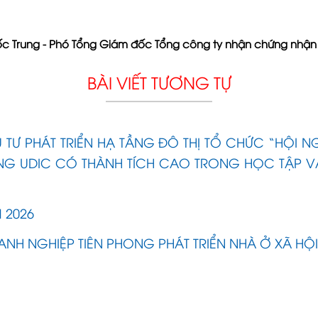
c Trung - Phó Tổng Giám đốc Tổng công ty nhận chứng nhận 
BÀI VIẾT TƯƠNG TỰ
Ư PHÁT TRIỂN HẠ TẦNG ĐÔ THỊ TỔ CHỨC “HỘI N
NG UDIC CÓ THÀNH TÍCH CAO TRONG HỌC TẬP V
 2026
NH NGHIỆP TIÊN PHONG PHÁT TRIỂN NHÀ Ở XÃ HỘI