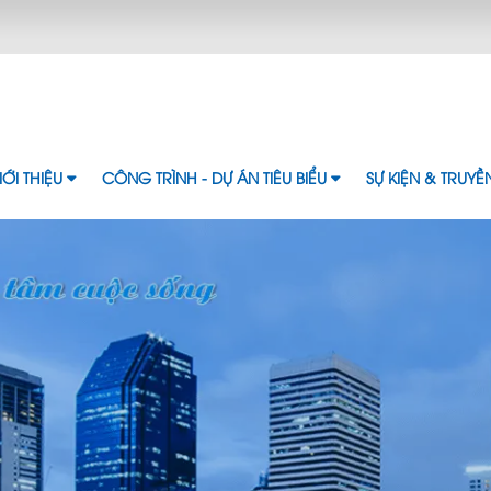
IỚI THIỆU
CÔNG TRÌNH - DỰ ÁN TIÊU BIỂU
SỰ KIỆN & TRUY