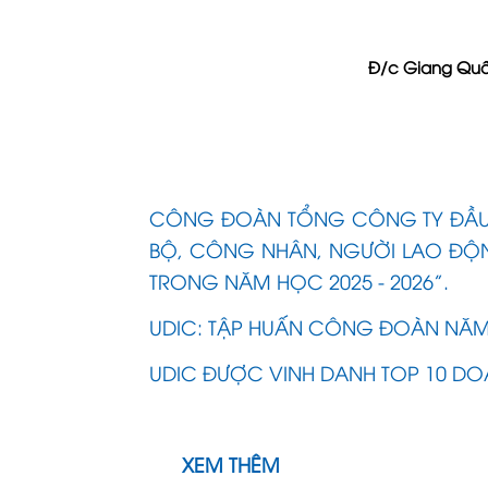
Đ/c Giang Quố
CÔNG ĐOÀN TỔNG CÔNG TY ĐẦU T
BỘ, CÔNG NHÂN, NGƯỜI LAO ĐỘ
TRONG NĂM HỌC 2025 - 2026”.
UDIC: TẬP HUẤN CÔNG ĐOÀN NĂM
UDIC ĐƯỢC VINH DANH TOP 10 DOA
XEM THÊM