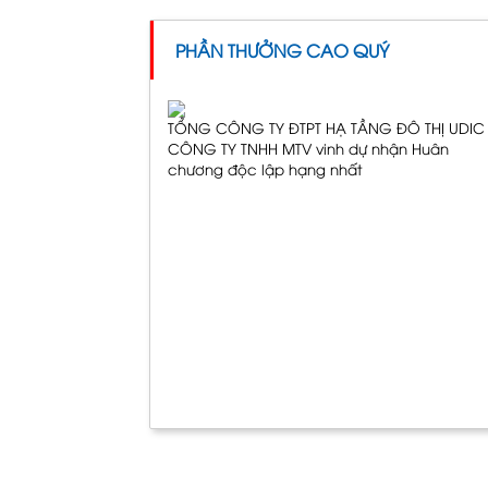
PHẦN THƯỞNG CAO QUÝ
TỔNG CÔNG TY ĐTPT HẠ TẦNG ĐÔ THỊ UDIC 
CÔNG TY TNHH MTV vinh dự nhận Huân
chương độc lập hạng nhất