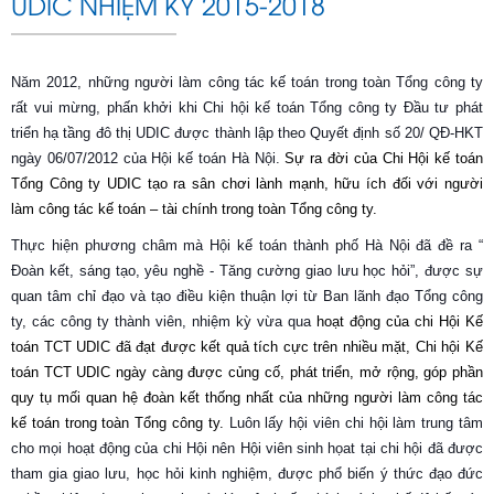
UDIC NHIỆM KỲ 2015-2018
Năm 2012, những người làm công tác kế toán trong toàn Tổng công ty
rất vui mừng, phấn khởi khi Chi hội kế toán Tổng công ty Đầu tư phát
triển hạ tầng đô thị UDIC được thành lập theo Quyết định số 20/ QĐ-HKT
ngày 06/07/2012 của Hội kế toán Hà Nội.
Sự ra đời của Chi Hội kế toán
Tổng Công ty UDIC tạo ra sân chơi lành mạnh, hữu ích đối với người
làm công tác kế toán – tài chính trong toàn Tổng công ty.
Thực hiện phương châm mà Hội kế toán thành phố Hà Nội đã đề ra “
Đoàn kết, sáng tạo, yêu nghề - Tăng cường giao lưu học hỏi”, được sự
quan tâm chỉ đạo và tạo điều kiện thuận lợi từ Ban lãnh đạo Tổng công
ty, các công ty thành viên, nhiệm kỳ vừa qua
hoạt động của chi Hội Kế
toán TCT UDIC đã đạt được kết quả tích cực trên nhiều mặt, Chi hội Kế
toán TCT UDIC ngày càng được củng cố, phát triển, mở rộng, góp phần
quy tụ mối quan hệ đoàn kết thống nhất của những người làm công tác
kế toán trong toàn Tổng công ty.
Luôn lấy hội viên chi hội làm trung tâm
cho mọi hoạt động của chi Hội nên Hội viên sinh họat tại chi hội đã được
tham gia giao lưu, học hỏi kinh nghiệm, được phổ biến ý thức đạo đức