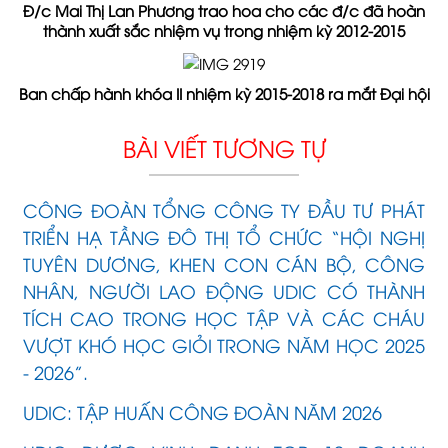
Đ/c Mai Thị Lan Phương trao hoa cho các đ/c đã hoàn
thành xuất sắc nhiệm vụ trong nhiệm kỳ 2012-2015
Ban chấp hành khóa II nhiệm kỳ 2015-2018 ra mắt Đại hội
BÀI VIẾT TƯƠNG TỰ
CÔNG ĐOÀN TỔNG CÔNG TY ĐẦU TƯ PHÁT
TRIỂN HẠ TẦNG ĐÔ THỊ TỔ CHỨC “HỘI NGHỊ
TUYÊN DƯƠNG, KHEN CON CÁN BỘ, CÔNG
NHÂN, NGƯỜI LAO ĐỘNG UDIC CÓ THÀNH
TÍCH CAO TRONG HỌC TẬP VÀ CÁC CHÁU
VƯỢT KHÓ HỌC GIỎI TRONG NĂM HỌC 2025
- 2026”.
UDIC: TẬP HUẤN CÔNG ĐOÀN NĂM 2026