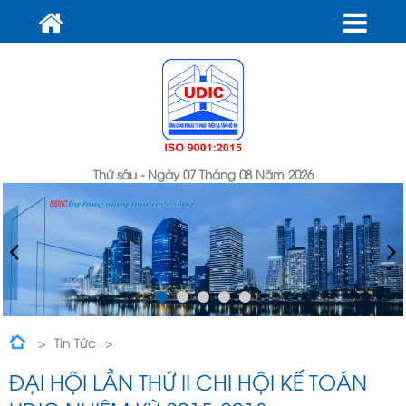
Thứ sáu - Ngày 07 Tháng 08 Năm 2026
Tin Tức
Đại hội lần thứ ii chi hội kế toán udic nhiệm kỳ 2015-2018
ĐẠI HỘI LẦN THỨ II CHI HỘI KẾ TOÁN