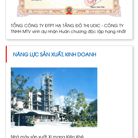
TỔNG CÔNG TY ĐTPT HẠ TẦNG ĐÔ THỊ UDIC - CÔNG TY
TNHH MTV vinh dự nhận Huân chương độc lập hạng nhất
NĂNG LỰC SẢN XUẤT, KINH DOANH
Nhà máy sản xuất Xi mang Kiện Khê