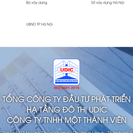
Bộ xây dựng
Sở xây dựng Hà Nội
UBND TP Hà Nội
TỔNG CÔNG TY ĐẦU TƯ PHÁT TRIỂN
HẠ TẦNG ĐÔ THỊ UDIC
CÔNG TY TNHH MỘT THÀNH VIÊN
Địa chỉ: 27 Huỳnh Thúc Kháng - Phường Láng - Thành phố