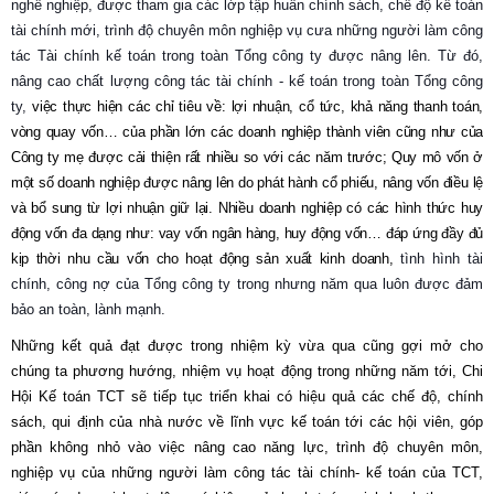
nghề nghiệp, được tham gia các lớp tập huấn chính sách, chế độ kế toán
tài chính mới, trình độ chuyên môn nghiệp vụ cưa những người làm công
tác Tài chính kế toán trong toàn Tổng công ty được nâng lên. Từ đó,
nâng cao chất lượng công tác tài chính - kế toán trong toàn Tổng công
ty,
việc thực hiện các chỉ tiêu về: lợi nhuận, cổ tức, khả năng thanh toán,
vòng quay vốn… của phần lớn các doanh nghiệp thành viên cũng như của
Công ty mẹ được cải thiện rất nhiều so với các năm trước; Quy mô vốn ở
một số doanh nghiệp được nâng lên do phát hành cổ phiếu, nâng vốn điều lệ
và bổ sung từ lợi nhuận giữ lại. Nhiều doanh nghiệp có các hình thức huy
động vốn đa dạng như: vay vốn ngân hàng, huy động vốn… đáp ứng đầy đủ
kịp thời nhu cầu vốn cho hoạt động sản xuất kinh doanh,
tình hình tài
chính, công nợ của Tổng công ty trong nhưng năm qua luôn được đảm
bảo an toàn, lành mạnh.
Những kết quả đạt được trong nhiệm kỳ vừa qua cũng gợi mở cho
chúng ta phương hướng, nhiệm vụ hoạt động trong những năm tới,
Chi
Hội Kế toán
TCT
sẽ
tiếp tục
triển khai có hiệu quả các chế độ, chính
sách, qui định của nhà nước về lĩnh vực kế toán tới các hội viên, góp
phần không nhỏ vào việc nâng cao năng lực, trình độ chuyên môn,
nghiệp vụ của
những người làm công tác
tài chính- kế toán của
TCT
,