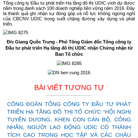
Tổng công ty Đầu tư phát triển Hạ tầng đô thị UDIC vinh dự được
nằm trong danh sách 100 doanh nghiệp bền vững năm 2016. Đây
là thành quả ghi nhận sự đóng góp và nỗ lực không ngừng nghỉ
của CBCNV UDIC trong suốt chặng đường xây dựng và phát
triển.
Đ/c Giang Quốc Trung - Phó Tổng Giám đốc Tổng công ty
Đầu tư phát triển Hạ tầng đô thị UDIC nhận Chứng nhận từ
Ban Tổ chức
BÀI VIẾT TƯƠNG TỰ
CÔNG ĐOÀN TỔNG CÔNG TY ĐẦU TƯ PHÁT
TRIỂN HẠ TẦNG ĐÔ THỊ TỔ CHỨC “HỘI NGHỊ
TUYÊN DƯƠNG, KHEN CON CÁN BỘ, CÔNG
NHÂN, NGƯỜI LAO ĐỘNG UDIC CÓ THÀNH
TÍCH CAO TRONG HỌC TẬP VÀ CÁC CHÁU