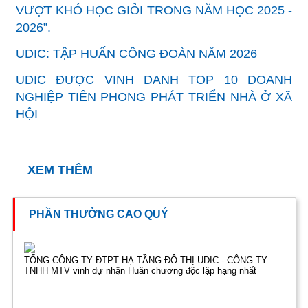
VƯỢT KHÓ HỌC GIỎI TRONG NĂM HỌC 2025 -
2026”.
UDIC: TẬP HUẤN CÔNG ĐOÀN NĂM 2026
UDIC ĐƯỢC VINH DANH TOP 10 DOANH
NGHIỆP TIÊN PHONG PHÁT TRIỂN NHÀ Ở XÃ
HỘI
XEM THÊM
PHẦN THƯỞNG CAO QUÝ
TỔNG CÔNG TY ĐTPT HẠ TẦNG ĐÔ THỊ UDIC - CÔNG TY
TNHH MTV vinh dự nhận Huân chương độc lập hạng nhất