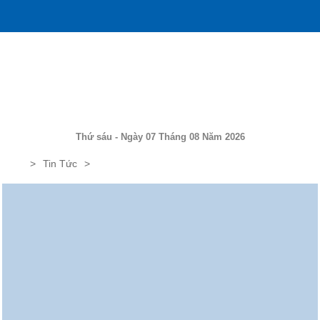
Thứ sáu - Ngày 07 Tháng 08 Năm 2026
Tin Tức
UDIC vinh danh tại chương trình biểu dương Thương hiệu - nhãn
hiệu tiêu biểu ngành xây dựng Việt Nam lần thứ 2