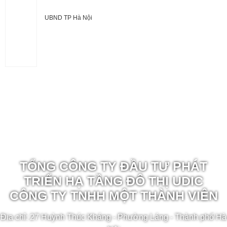
UBND TP Hà Nội
TỔNG CÔNG TY ĐẦU TƯ PHÁT
TRIỂN HẠ TẦNG ĐÔ THỊ UDIC
CÔNG TY TNHH MỘT THÀNH VIÊN
Địa chỉ: 27 Huỳnh Thúc Kháng - Phường Láng - Thành phố Hà