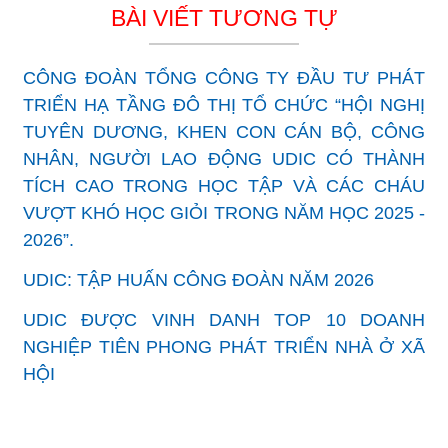
BÀI VIẾT TƯƠNG TỰ
CÔNG ĐOÀN TỔNG CÔNG TY ĐẦU TƯ PHÁT
TRIỂN HẠ TẦNG ĐÔ THỊ TỔ CHỨC “HỘI NGHỊ
TUYÊN DƯƠNG, KHEN CON CÁN BỘ, CÔNG
NHÂN, NGƯỜI LAO ĐỘNG UDIC CÓ THÀNH
TÍCH CAO TRONG HỌC TẬP VÀ CÁC CHÁU
VƯỢT KHÓ HỌC GIỎI TRONG NĂM HỌC 2025 -
2026”.
UDIC: TẬP HUẤN CÔNG ĐOÀN NĂM 2026
UDIC ĐƯỢC VINH DANH TOP 10 DOANH
NGHIỆP TIÊN PHONG PHÁT TRIỂN NHÀ Ở XÃ
HỘI