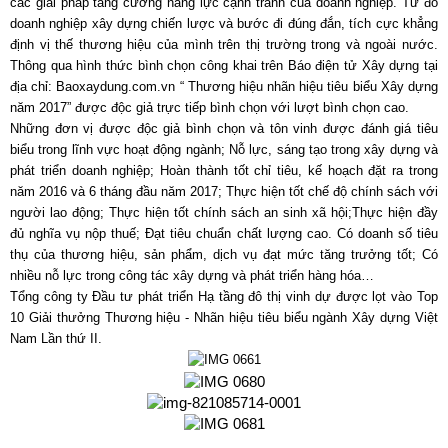
các giải pháp tăng cường năng lực cạnh tranh của doanh nghiệp. Từ đó
doanh nghiệp xây dựng chiến lược và bước đi đúng đắn, tích cực khẳng
định vị thế thương hiệu của mình trên thị trường trong và ngoài nước.
Thông qua hình thức bình chọn công khai trên Báo điện tử Xây dựng tại
địa chỉ: Baoxaydung.com.vn “ Thương hiệu nhãn hiệu tiêu biểu Xây dựng
năm 2017” được độc giả trực tiếp bình chọn với lượt bình chọn cao.
Những đơn vị được độc giả bình chọn và tôn vinh được đánh giá tiêu
biểu trong lĩnh vực hoạt động ngành; Nỗ lực, sáng tạo trong xây dựng và
phát triển doanh nghiệp; Hoàn thành tốt chỉ tiêu, kế hoạch đặt ra trong
năm 2016 và 6 tháng đầu năm 2017; Thực hiện tốt chế độ chính sách với
người lao động; Thực hiện tốt chính sách an sinh xã hội;Thực hiện đầy
đủ nghĩa vụ nộp thuế; Đạt tiêu chuẩn chất lượng cao. Có doanh số tiêu
thụ của thương hiệu, sản phẩm, dịch vụ đạt mức tăng trưởng tốt; Có
nhiều nỗ lực trong công tác xây dựng và phát triển hàng hóa…
Tổng công ty Đầu tư phát triển Hạ tầng đô thị vinh dự được lọt vào Top
10 Giải thưởng Thương hiệu - Nhãn hiệu tiêu biểu ngành Xây dựng Việt
Nam Lần thứ II.