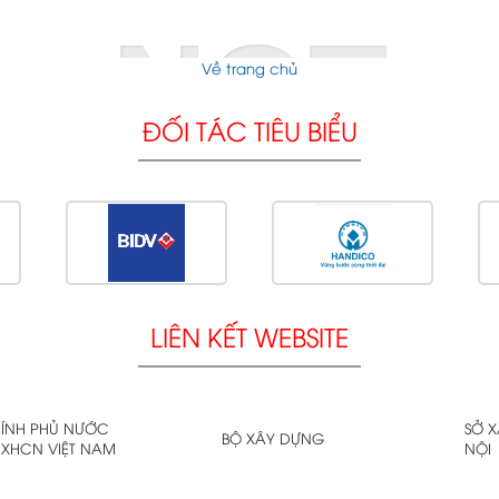
NOT
Về trang chủ
ĐỐI TÁC TIÊU BIỂU
LIÊN KẾT WEBSITE
FOUND
ÍNH PHỦ NƯỚC
SỞ 
BỘ XÂY DỰNG
XHCN VIỆT NAM
NỘI