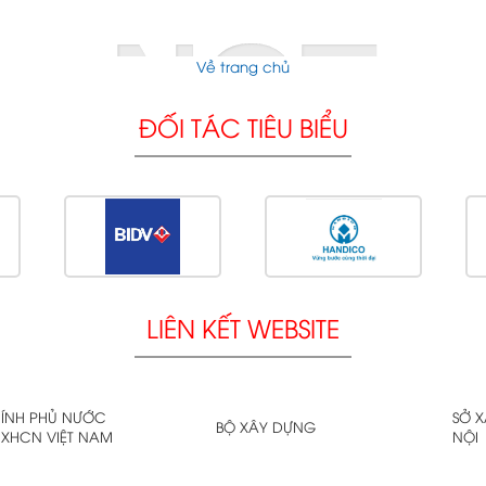
NOT
Về trang chủ
ĐỐI TÁC TIÊU BIỂU
LIÊN KẾT WEBSITE
FOUND
ÍNH PHỦ NƯỚC
SỞ 
BỘ XÂY DỰNG
XHCN VIỆT NAM
NỘI