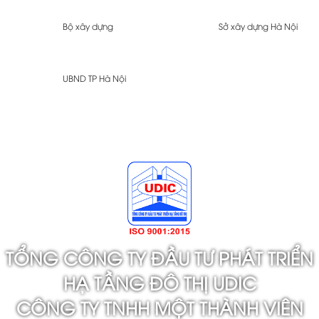
Bộ xây dựng
Sở xây dựng Hà Nội
UBND TP Hà Nội
TỔNG CÔNG TY ĐẦU TƯ PHÁT TRIỂN
HẠ TẦNG ĐÔ THỊ UDIC
CÔNG TY TNHH MỘT THÀNH VIÊN