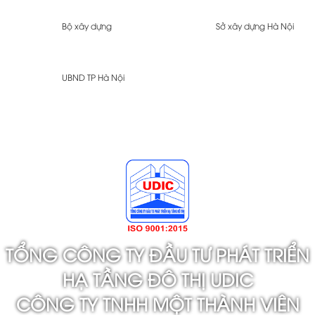
Bộ xây dựng
Sở xây dựng Hà Nội
UBND TP Hà Nội
TỔNG CÔNG TY ĐẦU TƯ PHÁT TRIỂN
HẠ TẦNG ĐÔ THỊ UDIC
CÔNG TY TNHH MỘT THÀNH VIÊN