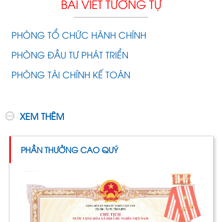
BÀI VIẾT TƯƠNG TỰ
PHÒNG TỔ CHỨC HÀNH CHÍNH
PHÒNG ĐẦU TƯ PHÁT TRIỂN
PHÒNG TÀI CHÍNH KẾ TOÁN
XEM THÊM
PHẦN THƯỞNG CAO QUÝ