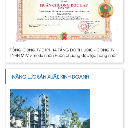
TỔNG CÔNG TY ĐTPT HẠ TẦNG ĐÔ THỊ UDIC - CÔNG TY
TNHH MTV vinh dự nhận Huân chương độc lập hạng nhất
NĂNG LỰC SẢN XUẤT, KINH DOANH