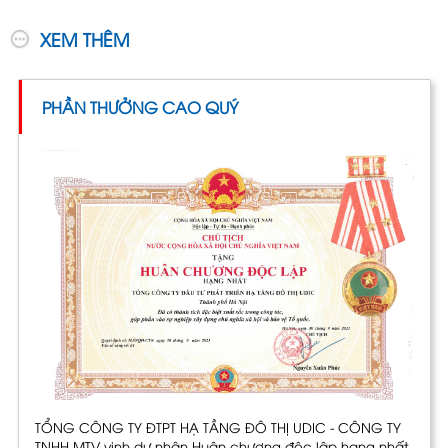
XEM THÊM
PHẦN THƯỞNG CAO QUÝ
TỔNG CÔNG TY ĐTPT HẠ TẦNG ĐÔ THỊ UDIC - CÔNG TY
TNHH MTV vinh dự nhận Huân chương độc lập hạng nhất