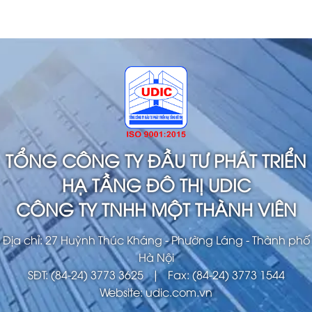
TỔNG CÔNG TY ĐẦU TƯ PHÁT TRIỂN
HẠ TẦNG ĐÔ THỊ UDIC
CÔNG TY TNHH MỘT THÀNH VIÊN
Địa chỉ: 27 Huỳnh Thúc Kháng - Phường Láng - Thành phố
Hà Nội
SĐT: (84-24) 3773 3625 | Fax: (84-24) 3773 1544
Website: udic.com.vn