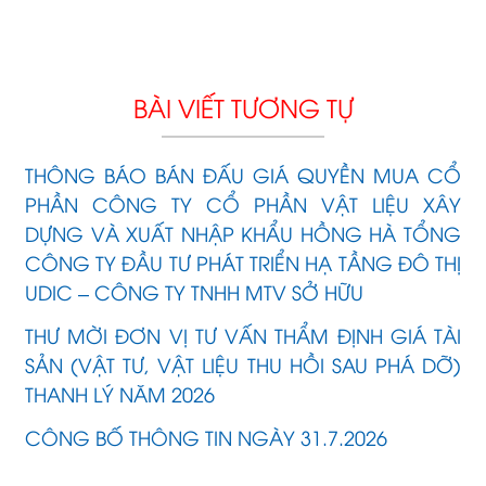
BÀI VIẾT TƯƠNG TỰ
THÔNG BÁO BÁN ĐẤU GIÁ QUYỀN MUA CỔ
PHẦN CÔNG TY CỔ PHẦN VẬT LIỆU XÂY
DỰNG VÀ XUẤT NHẬP KHẨU HỒNG HÀ TỔNG
CÔNG TY ĐẦU TƯ PHÁT TRIỂN HẠ TẦNG ĐÔ THỊ
UDIC – CÔNG TY TNHH MTV SỞ HỮU
THƯ MỜI ĐƠN VỊ TƯ VẤN THẨM ĐỊNH GIÁ TÀI
SẢN (VẬT TƯ, VẬT LIỆU THU HỒI SAU PHÁ DỠ)
THANH LÝ NĂM 2026
CÔNG BỐ THÔNG TIN NGÀY 31.7.2026