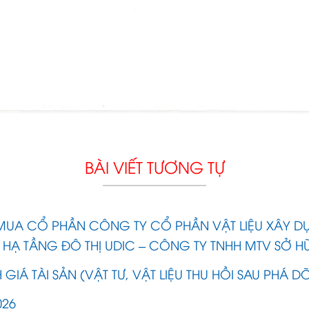
BÀI VIẾT TƯƠNG TỰ
MUA CỔ PHẦN CÔNG TY CỔ PHẦN VẬT LIỆU XÂY D
 HẠ TẦNG ĐÔ THỊ UDIC – CÔNG TY TNHH MTV SỞ H
GIÁ TÀI SẢN (VẬT TƯ, VẬT LIỆU THU HỒI SAU PHÁ D
026