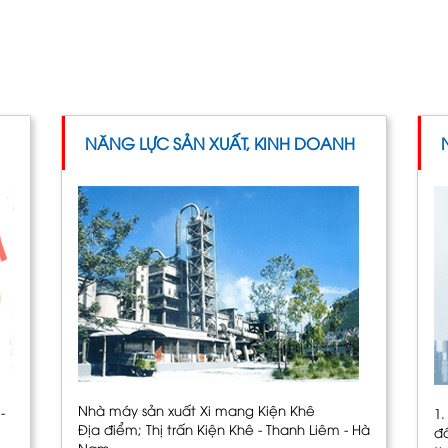
NĂNG LỰC SẢN XUẤT, KINH DOANH
Nhà máy sản xuất Xi mang Kiện Khê
-
1
Địa điểm; Thị trấn Kiện Khê - Thanh Liêm - Hà
đ