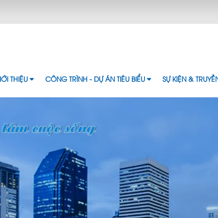
IỚI THIỆU
CÔNG TRÌNH - DỰ ÁN TIÊU BIỂU
SỰ KIỆN & TRUY