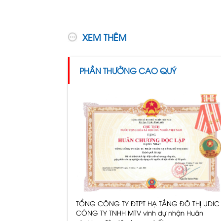
XEM THÊM
PHẦN THƯỞNG CAO QUÝ
TỔNG CÔNG TY ĐTPT HẠ TẦNG ĐÔ THỊ UDIC 
CÔNG TY TNHH MTV vinh dự nhận Huân