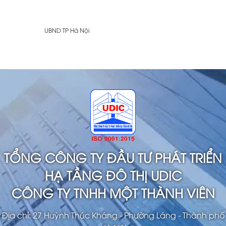
UBND TP Hà Nội
TỔNG CÔNG TY ĐẦU TƯ PHÁT TRIỂN
HẠ TẦNG ĐÔ THỊ UDIC
CÔNG TY TNHH MỘT THÀNH VIÊN
Địa chỉ: 27 Huỳnh Thúc Kháng - Phường Láng - Thành phố