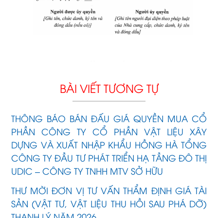
BÀI VIẾT TƯƠNG TỰ
THÔNG BÁO BÁN ĐẤU GIÁ QUYỀN MUA CỔ
PHẦN CÔNG TY CỔ PHẦN VẬT LIỆU XÂY
DỰNG VÀ XUẤT NHẬP KHẨU HỒNG HÀ TỔNG
CÔNG TY ĐẦU TƯ PHÁT TRIỂN HẠ TẦNG ĐÔ THỊ
UDIC – CÔNG TY TNHH MTV SỞ HỮU
THƯ MỜI ĐƠN VỊ TƯ VẤN THẨM ĐỊNH GIÁ TÀI
SẢN (VẬT TƯ, VẬT LIỆU THU HỒI SAU PHÁ DỠ)
THANH LÝ NĂM 2026