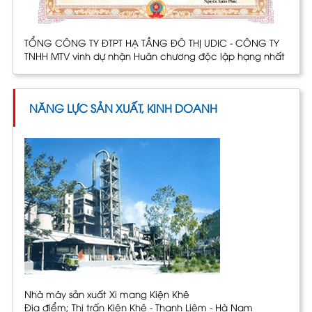
TỔNG CÔNG TY ĐTPT HẠ TẦNG ĐÔ THỊ UDIC - CÔNG TY
TNHH MTV vinh dự nhận Huân chương độc lập hạng nhất
NĂNG LỰC SẢN XUẤT, KINH DOANH
Nhà máy sản xuất Xi mang Kiện Khê
Địa điểm; Thị trấn Kiện Khê - Thanh Liêm - Hà Nam