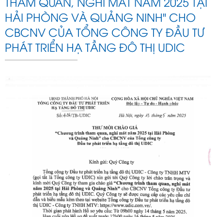
THAM QUAN, NGHỈ MÁT NĂM 2025 TẠI
ty Đầu tư phát triển hạ tầng đô thị UDIC
HẢI PHÒNG VÀ QUẢNG NINH" CHO
CBCNV CỦA TỔNG CÔNG TY ĐẦU TƯ
PHÁT TRIỂN HẠ TẦNG ĐÔ THỊ UDIC