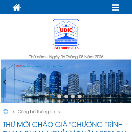
Thứ năm - Ngày 06 Tháng 08 Năm 2026
Công bố thông tin
THƯ MỜI CHÀO GIÁ "Chương trình tham quan, nghỉ mát năm
THƯ MỜI CHÀO GIÁ "CHƯƠNG TRÌNH
2025 tại Hải Phòng và Quảng Ninh" cho CBCNV của Tổng công