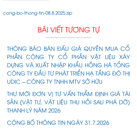
cong-bo-thong-tin-08.8.2025.zip
BÀI VIẾT TƯƠNG TỰ
THÔNG BÁO BÁN ĐẤU GIÁ QUYỀN MUA CỔ
PHẦN CÔNG TY CỔ PHẦN VẬT LIỆU XÂY
DỰNG VÀ XUẤT NHẬP KHẨU HỒNG HÀ TỔNG
CÔNG TY ĐẦU TƯ PHÁT TRIỂN HẠ TẦNG ĐÔ THỊ
UDIC – CÔNG TY TNHH MTV SỞ HỮU
THƯ MỜI ĐƠN VỊ TƯ VẤN THẨM ĐỊNH GIÁ TÀI
SẢN (VẬT TƯ, VẬT LIỆU THU HỒI SAU PHÁ DỠ)
THANH LÝ NĂM 2026
CÔNG BỐ THÔNG TIN NGÀY 31.7.2026