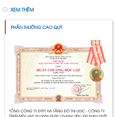
XEM THÊM
PHẦN THƯỞNG CAO QUÝ
TỔNG CÔNG TY ĐTPT HẠ TẦNG ĐÔ THỊ UDIC - CÔNG TY
TNHH MTV vinh dự nhận Huân chương độc lập hạng nhất