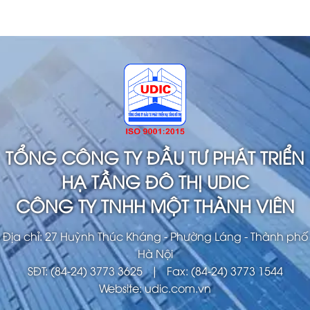
TỔNG CÔNG TY ĐẦU TƯ PHÁT TRIỂN
HẠ TẦNG ĐÔ THỊ UDIC
CÔNG TY TNHH MỘT THÀNH VIÊN
Địa chỉ: 27 Huỳnh Thúc Kháng - Phường Láng - Thành phố
Hà Nội
SĐT: (84-24) 3773 3625 | Fax: (84-24) 3773 1544
Website: udic.com.vn