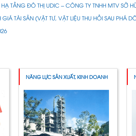
 HẠ TẦNG ĐÔ THỊ UDIC – CÔNG TY TNHH MTV SỞ H
GIÁ TÀI SẢN (VẬT TƯ, VẬT LIỆU THU HỒI SAU PHÁ D
026
NĂNG LỰC SẢN XUẤT, KINH DOANH