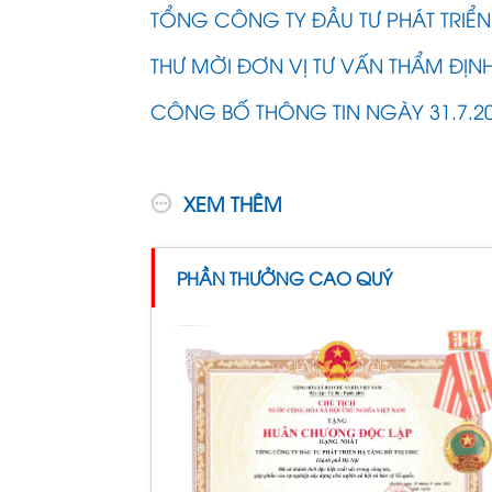
TỔNG CÔNG TY ĐẦU TƯ PHÁT TRIỂN
THƯ MỜI ĐƠN VỊ TƯ VẤN THẨM ĐỊNH 
CÔNG BỐ THÔNG TIN NGÀY 31.7.2
XEM THÊM
PHẦN THƯỞNG CAO QUÝ