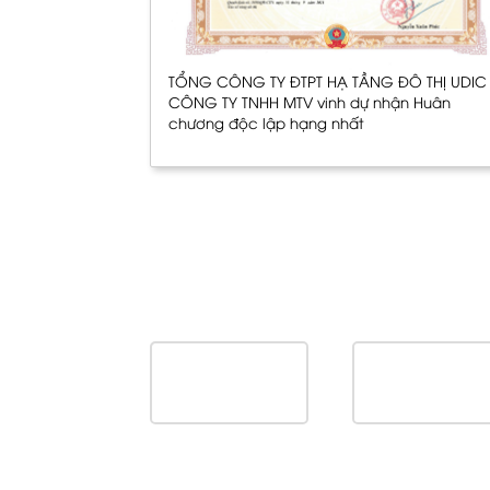
TỔNG CÔNG TY ĐTPT HẠ TẦNG ĐÔ THỊ UDIC 
CÔNG TY TNHH MTV vinh dự nhận Huân
chương độc lập hạng nhất