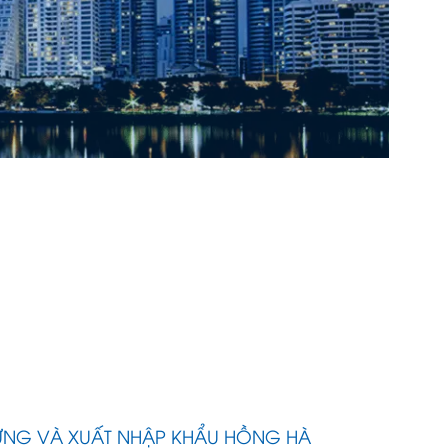
ỰNG VÀ XUẤT NHẬP KHẨU HỒNG HÀ