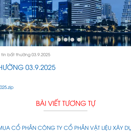
tin bất thường 03.9.2025
HƯỜNG 03.9.2025
025.zip
BÀI VIẾT TƯƠNG TỰ
MUA CỔ PHẦN CÔNG TY CỔ PHẦN VẬT LIỆU XÂY D