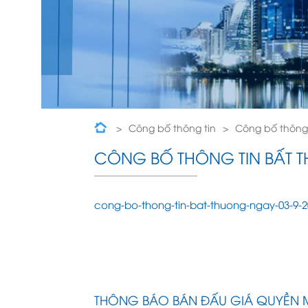
Công bố thông tin
Công bố thông 
CÔNG BỐ THÔNG TIN BẤT T
cong-bo-thong-tin-bat-thuong-ngay-03-9-2
THÔNG BÁO BÁN ĐẤU GIÁ QUYỀN 