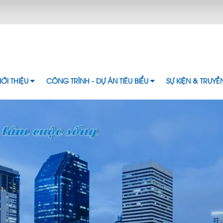
IỚI THIỆU
CÔNG TRÌNH - DỰ ÁN TIÊU BIỂU
SỰ KIỆN & TRUY