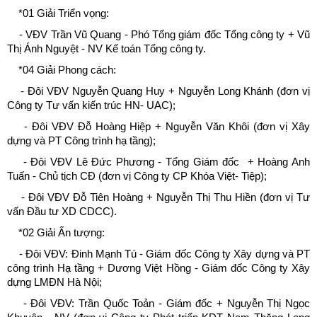
*01 Giải Triển vọng:
- VĐV Trần Vũ Quang - Phó Tổng giám đốc Tổng công ty + Vũ
Thị Ánh Nguyệt - NV Kế toán Tổng công ty.
*04 Giải Phong cách:
- Đôi VĐV Nguyễn Quang Huy + Nguyễn Long Khánh (đơn vị
Công ty Tư vấn kiến trúc HN- UAC);
- Đôi VĐV Đỗ Hoàng Hiệp + Nguyễn Văn Khôi (đơn vị Xây
dựng và PT Công trình hạ tầng);
- Đôi VĐV Lê Đức Phương - Tổng Giám đốc + Hoàng Anh
Tuấn - Chủ tịch CĐ (đơn vị Công ty CP Khóa Việt- Tiệp);
- Đôi VĐV Đỗ Tiên Hoàng + Nguyễn Thị Thu Hiền (đơn vị Tư
vấn Đầu tư XD CDCC).
*02 Giải Ấn tượng:
- Đôi VĐV: Đinh Mạnh Tú - Giám đốc Công ty Xây dựng và PT
công trình Hạ tầng + Dương Việt Hồng - Giám đốc Công ty Xây
dựng LMĐN Hà Nội;
- Đôi VĐV: Trần Quốc Toản - Giám đốc + Nguyễn Thị Ngọc