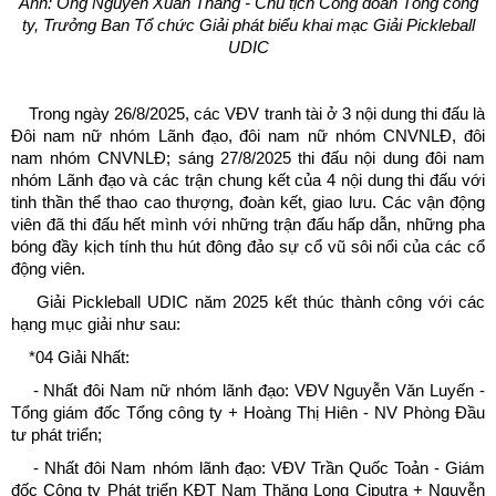
Ảnh: Ông Nguyễn Xuân Thăng - Chủ tịch Công đoàn Tổng công
ty, Trưởng Ban Tổ chức Giải phát biểu khai mạc Giải Pickleball
UDIC
Trong ngày 26/8/2025, các VĐV tranh tài ở 3 nội dung thi đấu là
Đôi nam nữ nhóm Lãnh đạo, đôi nam nữ nhóm CNVNLĐ, đôi
nam nhóm CNVNLĐ; sáng 27/8/2025 thi đấu nội dung đôi nam
nhóm Lãnh đạo và các trận chung kết của 4 nội dung thi đấu với
tinh thần thể thao cao thượng, đoàn kết, giao lưu. Các vận động
viên đã thi đấu hết mình với những trận đấu hấp dẫn, những pha
bóng đầy kịch tính thu hút đông đảo sự cổ vũ sôi nổi của các cổ
động viên.
Giải Pickleball UDIC năm 2025 kết thúc thành công với các
hạng mục giải như sau:
*04 Giải Nhất:
- Nhất đôi Nam nữ nhóm lãnh đạo: VĐV Nguyễn Văn Luyến -
Tổng giám đốc Tổng công ty + Hoàng Thị Hiên - NV Phòng Đầu
tư phát triển;
- Nhất đôi Nam nhóm lãnh đạo: VĐV Trần Quốc Toản - Giám
đốc Công ty Phát triển KĐT Nam Thăng Long Ciputra + Nguyễn