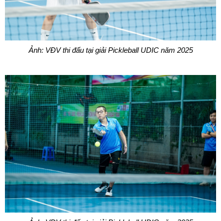
Ảnh: VĐV thi đấu tại giải Pickleball UDIC năm 2025