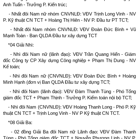
Anh Tuấn - Trưởng P. Kiến trúc;
- Nhất đôi Nam nữ nhóm CNVNLĐ: VĐV Trịnh Long Vinh - NV
P. Kỹ thuật CN TCT + Hoàng Thị Hiên - NV P. Đầu tư PT TCT;
- Nhất đôi Nam nhóm CNVNLĐ: VĐV Đoàn Đức Bình + Vũ
Mạnh Toàn - Ban QLDA Đầu tư xây dựng TCT
*04 Giải Nhì:
- Nhì đôi Nam nữ (lãnh đạo): VĐV Trần Quang Hiển - Giám
đốc Công ty CP Xây dựng Công nghiệp + Phạm Thị Dung - NV
Kế toán;
- Nhì đôi Nam nữ (CNVNLĐ): VĐV Đoàn Đức Bình + Hoàng
Minh Hạnh (đơn vị Ban QLDA Đầu tư xây dựng TCT;
- Nhì đôi Nam (lãnh đạo): VĐV Đàm Thanh Tùng - Phó Tổng
giám đốc TCT + Phạm Thịnh - Trưởng P. Kiểm toán nội bộ TCT;
- Nhì đôi Nam (CNVNLĐ): VĐV Hoàng Thanh Long - Phó P. Kỹ
thuật CN TCT + Trịnh Long Vinh - NV P Kỹ thuật CN TCT.
*08 Giải Ba:
- 02 đồng Giải Ba đôi Nam nữ Lãnh đạo: VĐV Đàm Thanh
Tùng - Phó Tổng giám đốc TCT + Nguyễn Phương Linh - NV P.