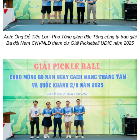
Ảnh: Ông Đỗ Tiến Lợi - Phó Tổng giám đốc Tổng công ty trao giải
Ba đôi Nam CNVNLĐ tham dự Giải Pickleball UDIC năm 2025