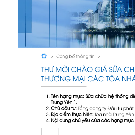
Công bố thông tin
THƯ MỜI CHÀO GIÁ SỬA CHỮA HỆ THỐNG ĐI
THƯ MỜI CHÀO GIÁ SỬA CH
PLAZA, TRUNG YÊN 1
THƯƠNG MẠI CÁC TÒA NHÀ 
Tên hạng mục:
Sửa chữa hệ thống đi
Trung Yên
1.
Chủ đầu tư:
Tổng công ty Đầu tư phát t
Địa điểm thực hiện:
Toà nhà Trung Yên 
Nội dung chủ yếu của các hạng mục c