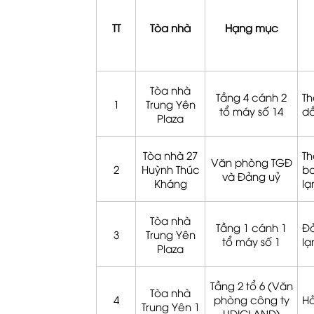
TT
Tòa nhà
Hạng mục
Tòa nhà
Tầng 4 cánh 2
Th
1
Trung Yên
tổ máy số 14
dầ
Plaza
Tòa nhà 27
Th
Văn phòng TGĐ
2
Huỳnh Thúc
b
và Đảng uỷ
Kháng
lạ
Tòa nhà
Tầng 1 cánh 1
Đả
3
Trung Yên
tổ máy số 1
lạ
Plaza
Tầng 2 tổ 6 (Văn
Tòa nhà
4
phòng công ty
Hỏ
Trung Yên 1
UDICLAND)