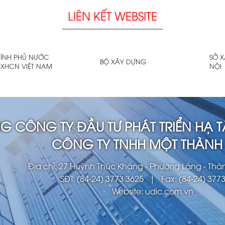
LIÊN KẾT WEBSITE
ÍNH PHỦ NƯỚC
SỞ 
BỘ XÂY DỰNG
XHCN VIỆT NAM
NỘI
G CÔNG TY ĐẦU TƯ PHÁT TRIỂN HẠ T
CÔNG TY TNHH MỘT THÀNH 
Địa chỉ: 27 Huỳnh Thúc Kháng - Phường Láng - Thà
SĐT: (84-24) 3773 3625 | Fax: (84-24) 377
Website: udic.com.vn