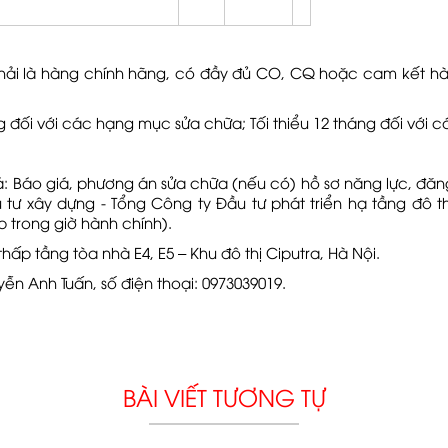
i phải là hàng chính hãng, có đầy đủ CO, CQ hoặc cam kết 
đối với các hạng mục sửa chữa; Tối thiểu 12 tháng đối với các
 Báo giá, phương án sửa chữa (nếu có) hồ sơ năng lực, đăn
tư xây dựng - Tổng Công ty Đầu tư phát triển hạ tầng đô th
 trong giờ hành chính).
ấp tầng tòa nhà E4, E5 – Khu đô thị Ciputra, Hà Nội.
n Anh Tuấn, số điện thoại: 0973039019.
BÀI VIẾT TƯƠNG TỰ