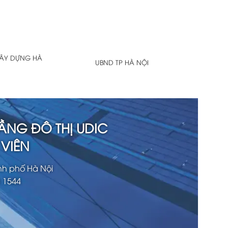
XÂY DỰNG HÀ
UBND TP HÀ NỘI
ẦNG ĐÔ THỊ UDIC
VIÊN
nh phố Hà Nội
3 1544