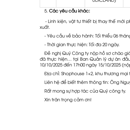
Các yêu cầu khác:
- Linh kiện, vật tư thiết bị thay thế mớ
xuất.
- Yêu cầu về bảo hành: Tối thiểu 06 tháng 
- Thời gian thực hiện: Tối đa 20 ngày.
Đề nghị Quý Công ty nộp hồ sơ chào giá:
đã thực hiện… tại Ban Quản lý dự án đầu 
10/10/2025 đến 17h00 ngày 15/10/2025 (nộp
Địa chỉ: Shophouse 1+2, khu thương mại th
Liên hệ để biết thêm thông tin: Ông Nguyễ
Rất mong sự hợp tác của Quý công ty.
Xin trân trọng cảm ơn!