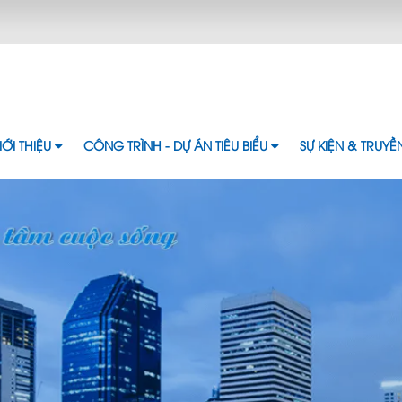
IỚI THIỆU
CÔNG TRÌNH - DỰ ÁN TIÊU BIỂU
SỰ KIỆN & TRUY