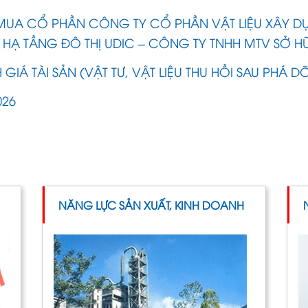
MUA CỔ PHẦN CÔNG TY CỔ PHẦN VẬT LIỆU XÂY D
 HẠ TẦNG ĐÔ THỊ UDIC – CÔNG TY TNHH MTV SỞ H
GIÁ TÀI SẢN (VẬT TƯ, VẬT LIỆU THU HỒI SAU PHÁ D
026
NĂNG LỰC SẢN XUẤT, KINH DOANH