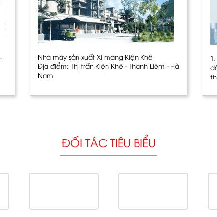
Nhà máy sản xuất Xi mang Kiện Khê
-
1
Địa điểm; Thị trấn Kiện Khê - Thanh Liêm - Hà
đ
Nam
t
ĐỐI TÁC TIÊU BIỂU