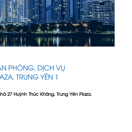
 NHÀ 27 HUỲNH THÚC KHÁNG. TRUNG YÊN
ĂN PHÒNG, DỊCH VỤ
ZA, TRUNG YÊN 1
hà 27 Huỳnh Thúc Kháng, Trung Yên Plaza,