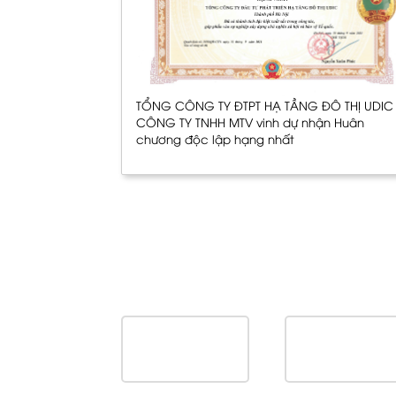
TỔNG CÔNG TY ĐTPT HẠ TẦNG ĐÔ THỊ UDIC 
CÔNG TY TNHH MTV vinh dự nhận Huân
chương độc lập hạng nhất