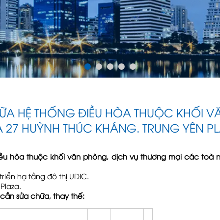
ỀU HÒA THUỘC KHỐI VĂN PHÒNG, DỊCH VỤ THƯƠNG MẠI CÁC TÒA
ỮA HỆ THỐNG ĐIỀU HÒA THUỘC KHỐI V
27 HUỲNH THÚC KHÁNG. TRUNG YÊN PLA
ều hòa thuộc khối văn phòng, dịch vụ
thương mại các toà n
riển hạ tầng đô thị UDIC.
Plaza.
ần sửa chữa, thay thế: