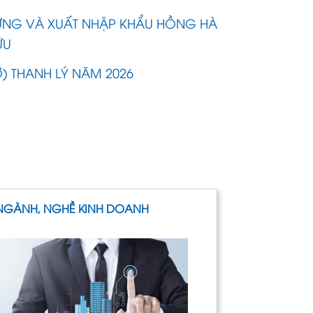
ỰNG VÀ XUẤT NHẬP KHẨU HỒNG HÀ
ỮU
Ỡ) THANH LÝ NĂM 2026
NGÀNH, NGHỀ KINH DOANH