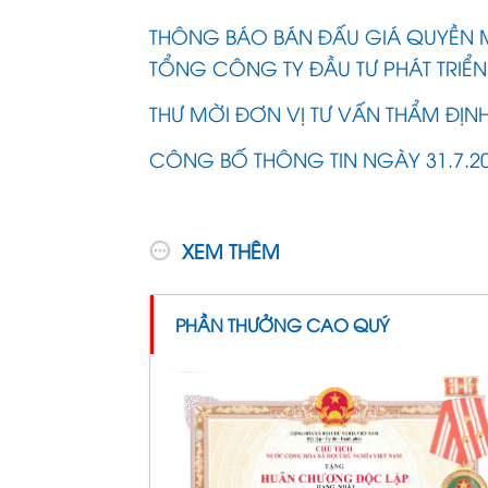
THÔNG BÁO BÁN ĐẤU GIÁ QUYỀN 
TỔNG CÔNG TY ĐẦU TƯ PHÁT TRIỂN
THƯ MỜI ĐƠN VỊ TƯ VẤN THẨM ĐỊNH 
CÔNG BỐ THÔNG TIN NGÀY 31.7.2
XEM THÊM
PHẦN THƯỞNG CAO QUÝ