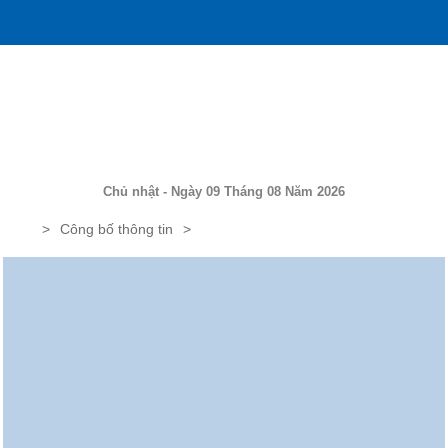
Chủ nhật - Ngày 09 Tháng 08 Năm 2026
Công bố thông tin
THÔNG BÁO ĐIỀU CHỈNH THỜI GIAN DỰ KIẾN NHẬN HỒ SƠ
ĐĂNG KÝ MUA, THUÊ, THUÊ MUA CĂN HỘ NHÀ Ở XÃ HỘI TẠI DỰ
ÁN NHÀ Ở XÃ HỘI TẠI Ô ĐẤT NO1, KĐTM HẠ ĐÌNH, P. THANH
LIỆT, TP. HÀ NỘI