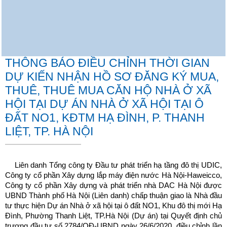
THÔNG BÁO ĐIỀU CHỈNH THỜI GIAN
DỰ KIẾN NHẬN HỒ SƠ ĐĂNG KÝ MUA,
THUÊ, THUÊ MUA CĂN HỘ NHÀ Ở XÃ
HỘI TẠI DỰ ÁN NHÀ Ở XÃ HỘI TẠI Ô
ĐẤT NO1, KĐTM HẠ ĐÌNH, P. THANH
LIỆT, TP. HÀ NỘI
Liên danh Tổng công ty Đầu tư phát triển hạ tầng đô thị UDIC,
Công ty cổ phần Xây dựng lắp máy điện nước Hà Nội-Haweicco,
Công ty cổ phần Xây dựng và phát triển nhà DAC Hà Nội được
UBND Thành phố Hà Nội (Liên danh) chấp thuận giao là Nhà đầu
tư thực hiện Dự án Nhà ở xã hội tại ô đất NO1, Khu đô thị mới Hạ
Đình, Phường Thanh Liệt, TP.Hà Nội (Dự án) tại Quyết định chủ
trương đầu tư số 2784/QĐ-UBND ngày 26/6/2020, điều chỉnh lần