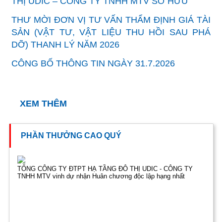
THỊ UDIC – CÔNG TY TNHH MTV SỞ HỮU
THƯ MỜI ĐƠN VỊ TƯ VẤN THẨM ĐỊNH GIÁ TÀI
SẢN (VẬT TƯ, VẬT LIỆU THU HỒI SAU PHÁ
DỠ) THANH LÝ NĂM 2026
CÔNG BỐ THÔNG TIN NGÀY 31.7.2026
XEM THÊM
PHẦN THƯỞNG CAO QUÝ
TỔNG CÔNG TY ĐTPT HẠ TẦNG ĐÔ THỊ UDIC - CÔNG TY
TNHH MTV vinh dự nhận Huân chương độc lập hạng nhất