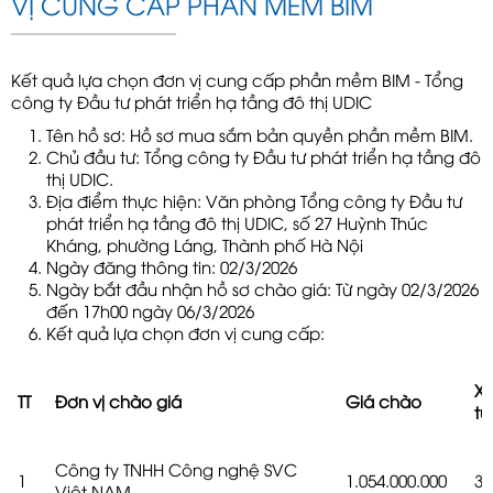
VỊ CUNG CẤP PHẦN MỀM BIM
Kết quả lựa chọn đơn vị cung cấp phần mềm BIM - Tổng
công ty Đầu tư phát triển hạ tầng đô thị UDIC
Tên hồ sơ: Hồ sơ mua sắm bản quyền phần mềm BIM.
Chủ đầu tư: Tổng công ty Đầu tư phát triển hạ tầng đô
thị UDIC.
Địa điểm thực hiện: Văn phòng Tổng công ty Đầu tư
phát triển hạ tầng đô thị UDIC, số 27 Huỳnh Thúc
Kháng, phường Láng, Thành phố Hà Nội
Ngày đăng thông tin: 02/3/2026
Ngày bắt đầu nhận hồ sơ chào giá: Từ ngày 02/3/2026
đến 17h00 ngày 06/3/2026
Kết quả lựa chọn đơn vị cung cấp:
Xế
TT
Đơn vị chào giá
Giá chào
tự
Công ty TNHH Công nghệ SVC
1
1.054.000.000
3
Việt NAM