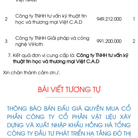
Công ty TNHH tư vấn kỹ thuật tin
2
949.212.000
1
học và thương mại Việt C.A.D
Công ty TNHH Giải pháp và công
3
991.200.000
2
nghệ ViHoth
Kết quả đơn vị cung cấp là:
Công ty TNHH tư vấn kỹ
thuật tin học và thương mại Việt C.A.D
Xin chân thành cảm ơn./.
BÀI VIẾT TƯƠNG TỰ
THÔNG BÁO BÁN ĐẤU GIÁ QUYỀN MUA CỔ
PHẦN CÔNG TY CỔ PHẦN VẬT LIỆU XÂY
DỰNG VÀ XUẤT NHẬP KHẨU HỒNG HÀ TỔNG
CÔNG TY ĐẦU TƯ PHÁT TRIỂN HẠ TẦNG ĐÔ THỊ