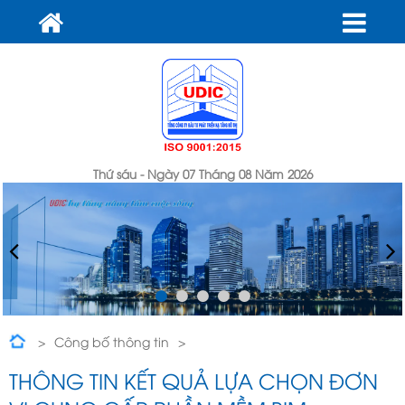
Thứ sáu - Ngày 07 Tháng 08 Năm 2026
Công bố thông tin
Thông tin kết quả lựa chọn đơn vị cung cấp phần mềm BIM
THÔNG TIN KẾT QUẢ LỰA CHỌN ĐƠN