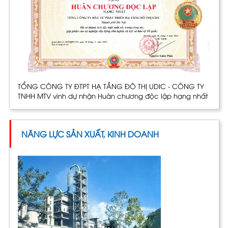
TỔNG CÔNG TY ĐTPT HẠ TẦNG ĐÔ THỊ UDIC - CÔNG TY
TNHH MTV vinh dự nhận Huân chương độc lập hạng nhất
NĂNG LỰC SẢN XUẤT, KINH DOANH