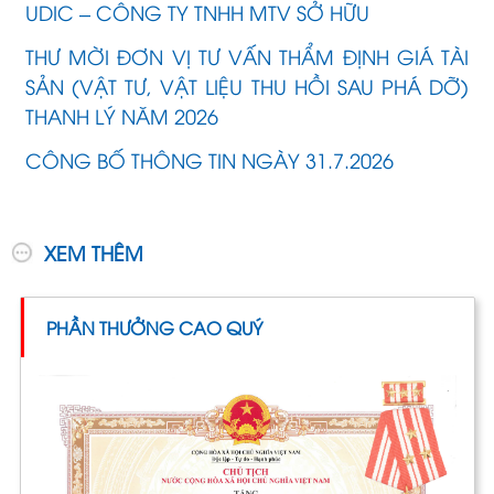
UDIC – CÔNG TY TNHH MTV SỞ HỮU
THƯ MỜI ĐƠN VỊ TƯ VẤN THẨM ĐỊNH GIÁ TÀI
SẢN (VẬT TƯ, VẬT LIỆU THU HỒI SAU PHÁ DỠ)
THANH LÝ NĂM 2026
CÔNG BỐ THÔNG TIN NGÀY 31.7.2026
XEM THÊM
PHẦN THƯỞNG CAO QUÝ