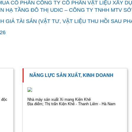
MUA CỔ PHẦN CÔNG TY CỔ PHẦN VẬT LIỆU XÂY D
N HẠ TẦNG ĐÔ THỊ UDIC – CÔNG TY TNHH MTV S
 GIÁ TÀI SẢN (VẬT TƯ, VẬT LIỆU THU HỒI SAU P
26
NĂNG LỰC SẢN XUẤT, KINH DOANH
 độc
Nhà máy sản xuất Xi mang Kiện Khê
Địa điểm; Thị trấn Kiện Khê - Thanh Liêm - Hà Nam