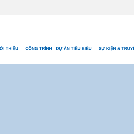
ỚI THIỆU
CÔNG TRÌNH - DỰ ÁN TIÊU BIỂU
SỰ KIỆN & TRU