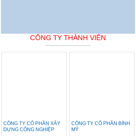
CÔNG TY THÀNH VIÊN
CÔNG TY CỔ PHẦN XÂY
CÔNG TY CỔ PHẦN BÌNH
DỰNG CÔNG NGHIỆP
MỸ