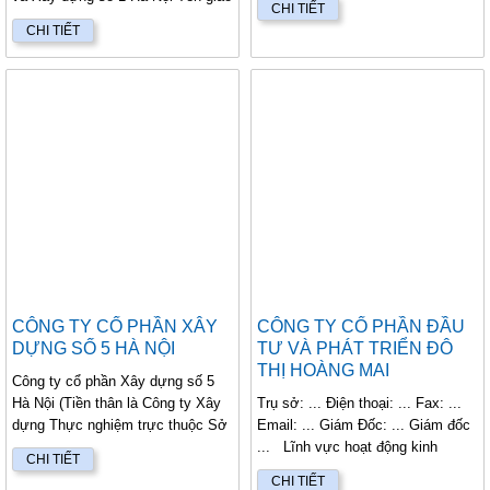
CHI TIẾT
dịch quốc tế: Hanoi Investment
CHI TIẾT
a...
CÔNG TY CỔ PHẦN XÂY
CÔNG TY CỔ PHẦN ĐẦU
DỰNG SỐ 5 HÀ NỘI
TƯ VÀ PHÁT TRIỂN ĐÔ
THỊ HOÀNG MAI
Công ty cổ phần Xây dựng số 5
Hà Nội (Tiền thân là Công ty Xây
Trụ sở: ... Điện thoại: ... Fax: ...
dựng Thực nghiệm trực thuộc Sở
Email: ... Giám Đốc: ... Giám đốc
Xây dựng Hà Nộ...
... Lĩnh vực hoạt động kinh
CHI TIẾT
doanh...
CHI TIẾT