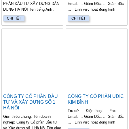
PHẦN ĐẦU TƯ XÂY DỰNG DÂN
Email: ... Giám Đốc: ... Giám đốc
DỤNG HÀ NỘI Tên tiếng Anh :
... Lĩnh vực hoạt động kinh
HANOI C...
doanh...
CHI TIẾT
CHI TIẾT
CÔNG TY CỔ PHẦN ĐẦU
CÔNG TY CỔ PHẦN UDIC
TƯ VÀ XÂY DỰNG SỐ 1
KIM BÌNH
HÀ NỘI
Trụ sở: ... Điện thoại: ... Fax: ...
Giới thiệu chung: Tên doanh
Email: ... Giám Đốc: ... Giám đốc
nghiệp: Công ty Cổ phần Đầu tư
... Lĩnh vực hoạt động kinh
và Xây dựng số 1 Hà Nội Tên giao
doanh...