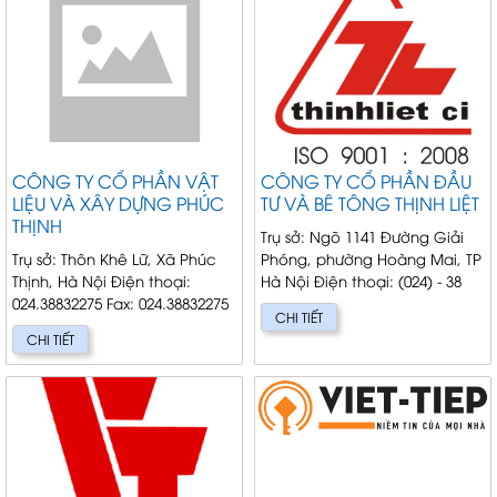
CÔNG TY CỔ PHẦN VẬT
CÔNG TY CỔ PHẦN ĐẦU
LIỆU VÀ XÂY DỰNG PHÚC
TƯ VÀ BÊ TÔNG THỊNH LIỆT
THỊNH
Trụ sở: Ngõ 1141 Đường Giải
Trụ sở: Thôn Khê Lữ, Xã Phúc
Phóng, phường Hoàng Mai, TP
Thịnh, Hà Nội Điện thoại:
Hà Nội Điện thoại: (024) - 38
024.38832275 Fax: 024.38832275
614 509 Fax: (024) - 8 615 289
CHI TIẾT
Giám Đốc: Nguyễn Văn Minh
Email: Gi&...
CHI TIẾT
C...