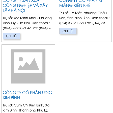
CÔNG NGHIỆP VÀ XÂY
MĂNG KIỆN KHÊ
LẮP HÀ NỘI
Trụ sở: La Mát, phường Châu
Trụ sở: 466 Minh Khai - Phường
Sơn, tỉnh Ninh Bình Điện thoại :
Vĩnh Tuy - Hà Nội Điện thoại :
(024) 33 851 727 Fax: (024) 33
(84-4) – 3633 6042 Fax: (84-4) –
856 749 Giám Đốc: Trịnh Viết
CHI TIẾT
38 621 164/3633 7011 Giám
Huấn Chức nă...
CHI TIẾT
đốc: Hoà...
CÔNG TY CỔ PHẦN UDIC
KIM BÌNH
Trụ sở: Cụm CN Kim Bình, Xã
Kim Bình, Thành phố Phủ Lý,