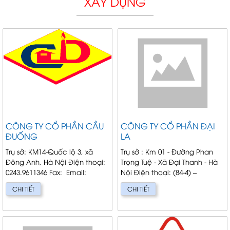
XÂY DỰNG
CÔNG TY CỔ PHẦN CẦU
CÔNG TY CỔ PHẦN ĐẠI
ĐUỐNG
LA
Trụ sở: KM14-Quốc lộ 3, xã
Trụ sở : Km 01 - Đường Phan
Đông Anh, Hà Nội Điện thoại:
Trọng Tuệ - Xã Đại Thanh - Hà
0243.9611346 Fax: Email:
Nội Điện thoại: (84-4) –
cdc@cauduong.com.vn
36882375 – 36882379 Fax : (84-4)
CHI TIẾT
CHI TIẾT
Giám đốc: Ngô Th&agra...
– 6 883 229 Gi...