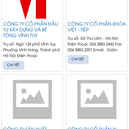
CÔNG TY CỔ PHẦN ĐẦU
CÔNG TY CỔ PHẦN KHÓA
TƯ XÂY DỰNG VÀ BÊ
VIỆT - TIỆP
TÔNG VĨNH TUY
Trụ sở: Xã Thư Lâm - Hà Nội
Trụ sở: Ngõ 124 phố Vĩnh Tuy,
Điện thoại: 024.3883.2442 Fax:
Phường Vĩnh Hưng, Thành phố
024.3883.2201 Email: Giám
Hà Nội Điện thoại:
đốc: Lê Đức Phương Là doanh
CHI TIẾT
024.38629159 Fax: 024.38610091
n...
CHI TIẾT
Email: Tổng Giám Đố...
CÔNG TY SẢN XUẤT
CÔNG TY CỔ PHẦN XI