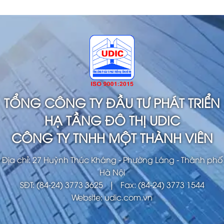
TỔNG CÔNG TY ĐẦU TƯ PHÁT TRIỂN
HẠ TẦNG ĐÔ THỊ UDIC
CÔNG TY TNHH MỘT THÀNH VIÊN
Địa chỉ: 27 Huỳnh Thúc Kháng - Phường Láng - Thành phố
Hà Nội
SĐT: (84-24) 3773 3625 | Fax: (84-24) 3773 1544
Website: udic.com.vn