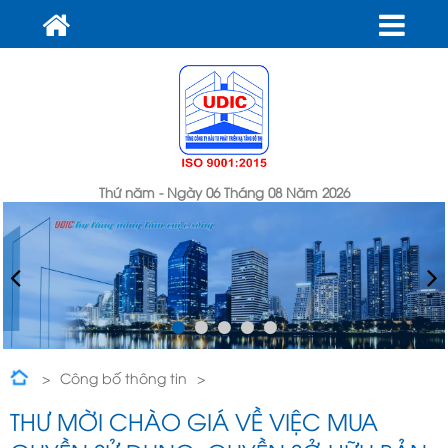
Thứ năm - Ngày 06 Tháng 08 Năm 2026
Công bố thông tin
Thư mời chào giá về việc mua quyền sử dụng, quyền sở hữu
THƯ MỜI CHÀO GIÁ VỀ VIỆC MUA
bản quyền phần mềm 2026.1