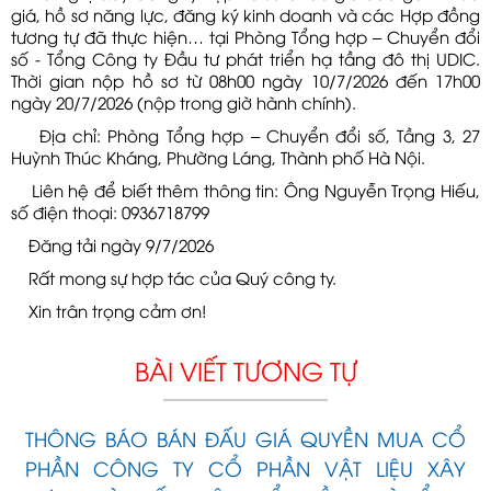
giá, hồ sơ năng lực, đăng ký kinh doanh và các Hợp đồng
tương tự đã thực hiện… tại Phòng Tổng hợp – Chuyển đổi
số - Tổng Công ty Đầu tư phát triển hạ tầng đô thị UDIC.
Thời gian nộp hồ sơ từ 08h00 ngày 10/7/2026 đến 17h00
ngày 20/7/2026 (nộp trong giờ hành chính).
Địa chỉ: Phòng Tổng hợp – Chuyển đổi số, Tầng 3, 27
Huỳnh Thúc Kháng, Phường Láng, Thành phố Hà Nội.
Liên hệ để biết thêm thông tin: Ông Nguyễn Trọng Hiếu,
số điện thoại: 0936718799
Đăng tải ngày 9/7/2026
Rất mong sự hợp tác của Quý công ty.
Xin trân trọng cảm ơn!
BÀI VIẾT TƯƠNG TỰ
THÔNG BÁO BÁN ĐẤU GIÁ QUYỀN MUA CỔ
PHẦN CÔNG TY CỔ PHẦN VẬT LIỆU XÂY