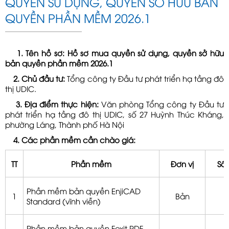
QUYỀN SỬ DỤNG, QUYỀN SỞ HỮU BẢN
QUYỀN PHẦN MỀM 2026.1
1. Tên hồ sơ:
Hồ sơ mua quyền sử dụng, quyền sở hữu
bản quyền phần mềm 2026.1
2. Chủ đầu tư:
Tổng công ty Đầu tư phát triển hạ tầng đô
thị UDIC.
3. Địa điểm thực hiện:
Văn phòng Tổng công ty Đầu tư
phát triển hạ tầng đô thị UDIC, số 27 Huỳnh Thúc Kháng,
phường Láng, Thành phố Hà Nội
4. Các phần mềm cần chào giá:
TT
Phần mềm
Đơn vị
Số 
Phần mềm bản quyền EnjiCAD
1
Bản
Standard (vĩnh viễn)
Phần mềm bản quyền Foxit PDF