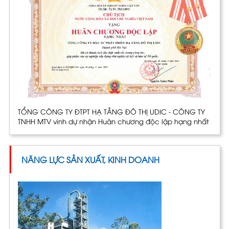
TỔNG CÔNG TY ĐTPT HẠ TẦNG ĐÔ THỊ UDIC - CÔNG TY
TNHH MTV vinh dự nhận Huân chương độc lập hạng nhất
NĂNG LỰC SẢN XUẤT, KINH DOANH