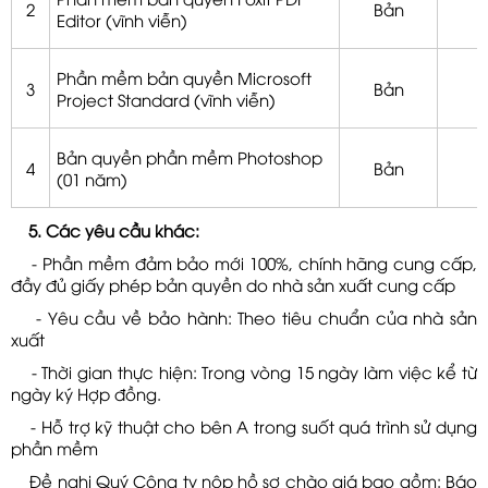
2
Bản
Editor (vĩnh viễn)
Phần mềm bản quyền Microsoft
3
Bản
Project Standard (vĩnh viễn)
Bản quyền phần mềm Photoshop
4
Bản
(01 năm)
5. Các yêu cầu khác:
- Phần mềm đảm bảo mới 100%, chính hãng cung cấp,
đầy đủ giấy phép bản quyền do nhà sản xuất cung cấp
- Yêu cầu về bảo hành: Theo tiêu chuẩn của nhà sản
xuất
- Thời gian thực hiện: Trong vòng 15 ngày làm việc kể từ
ngày ký Hợp đồng.
- Hỗ trợ kỹ thuật cho bên A trong suốt quá trình sử dụng
phần mềm
Đề nghị Quý Công ty nộp hồ sơ chào giá bao gồm: Báo