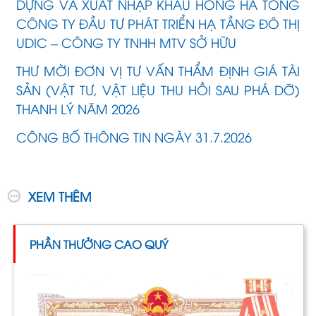
DỰNG VÀ XUẤT NHẬP KHẨU HỒNG HÀ TỔNG
CÔNG TY ĐẦU TƯ PHÁT TRIỂN HẠ TẦNG ĐÔ THỊ
UDIC – CÔNG TY TNHH MTV SỞ HỮU
THƯ MỜI ĐƠN VỊ TƯ VẤN THẨM ĐỊNH GIÁ TÀI
SẢN (VẬT TƯ, VẬT LIỆU THU HỒI SAU PHÁ DỠ)
THANH LÝ NĂM 2026
CÔNG BỐ THÔNG TIN NGÀY 31.7.2026
XEM THÊM
PHẦN THƯỞNG CAO QUÝ