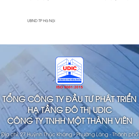
UBND TP Hà Nội
TỔNG CÔNG TY ĐẦU TƯ PHÁT TRIỂN
HẠ TẦNG ĐÔ THỊ UDIC
CÔNG TY TNHH MỘT THÀNH VIÊN
Địa chỉ: 27 Huỳnh Thúc Kháng - Phường Láng - Thành phố