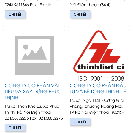
0243.9611346 Fax: Email:
Nội Điện thoại: (84-4) –
cdc@cauduong.com.vn
36882375 – 36882379 Fax : (84-
CHI TIẾT
CHI TIẾT
Giám đốc: Ngô Th&agra...
4) – 6 883 229 Gi...
CÔNG TY CỔ PHẦN VẬT
CÔNG TY CỔ PHẦN ĐẦU
LIỆU VÀ XÂY DỰNG PHÚC
TƯ VÀ BÊ TÔNG THỊNH LIỆT
THỊNH
Trụ sở: Ngõ 1141 Đường Giải
Trụ sở: Thôn Khê Lữ, Xã Phúc
Phóng, phường Hoàng Mai,
Thịnh, Hà Nội Điện thoại:
TP Hà Nội Điện thoại: (024) -
024.38832275 Fax: 024.38832275
38 614 509 Fax: (024) - 8 615 289
CHI TIẾT
Giám Đốc: Nguyễn Văn Minh
Email: Gi&...
CHI TIẾT
C...