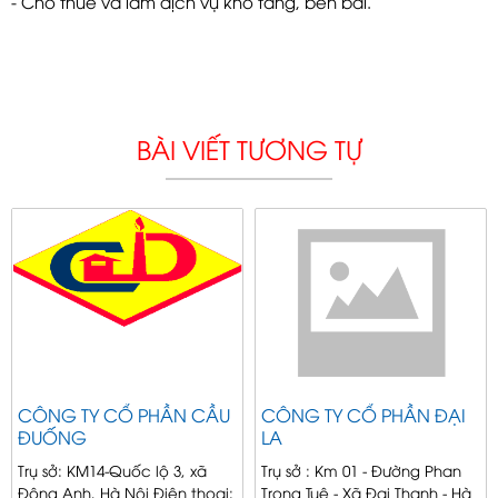
- Cho thuê và làm dịch vụ kho tàng, bến bãi.
BÀI VIẾT TƯƠNG TỰ
CÔNG TY CỔ PHẦN CẦU
CÔNG TY CỔ PHẦN ĐẠI
ĐUỐNG
LA
Trụ sở: KM14-Quốc lộ 3, xã
Trụ sở : Km 01 - Đường Phan
Đông Anh, Hà Nội Điện thoại:
Trọng Tuệ - Xã Đại Thanh - Hà